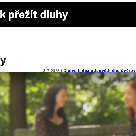
k přežít dluhy
ty
Dluhy
, 
Index odpovědného úvěrov
3. 7. 2025
Zdravotní problémy a výpadek pří
Paní Jarmila* je kvůli degenerativnímu o
pohybuje, přivydělává si úklidem. S partner
ho postihl infarkt. Výpadek příjmů, náklad