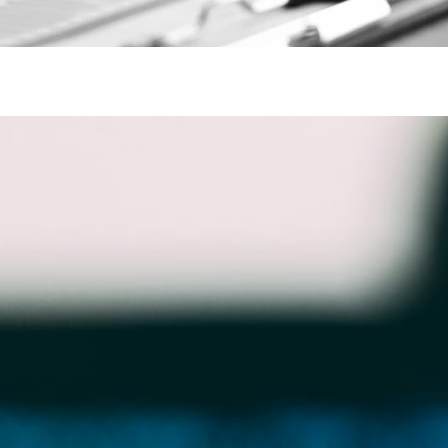
rozhlas –⁠⁠⁠⁠⁠⁠ platí se i za mobil
 změnám v koncesionářském poplatku. Mění se nejen výše
ost platit vztahuje. Přinášíme shrnutí nejdůležitějších
h koncesionářských poplatků se mění…