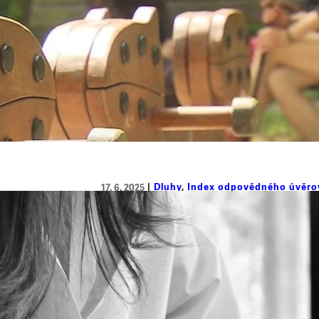
Dluhy
, 
Index odpovědného úvěro
17. 6. 2025
Za krátkodobé půjčky zaplatíte i 
odpovědného úvěrování
Na běžné výdaje si v uplynulém roce musela 
potraviny a energie. Vyplývá to z aktuáln
krátkodobé překlenutí nedostatku financí 