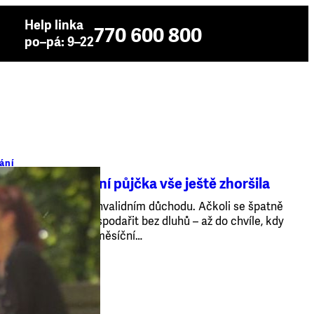
Help linka
770 600 800
po–pá: 9–22
ání
jmů. Nebankovní půjčka vše ještě zhoršila
nemocnění páteře v invalidním důchodu. Ačkoli se špatně
em léta zvládali hospodařit bez dluhů – až do chvíle, kdy
y na léky a několikaměsíční…