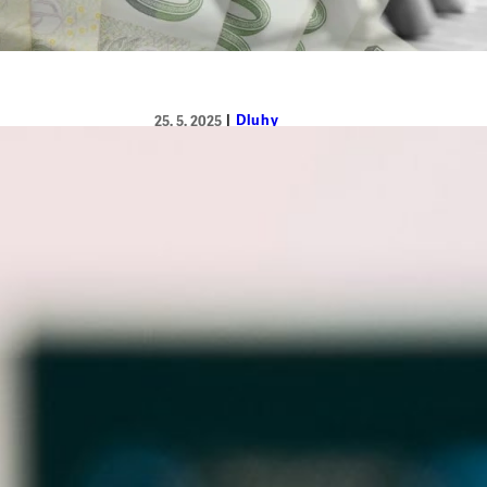
Dluhy
25. 5. 2025
Koncesionářský poplatek za televizi a 
Od letošního května dochází k důležitým
plateb, ale i okruh lidí, na které se povinn
změn. Kolik se nově platí? Výše měsíčníc