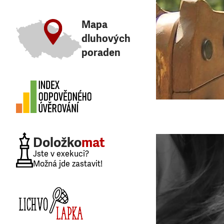
Mapa
dluhových
poraden
Doložko
mat
Jste v exekuci?
Možná jde zastavit!