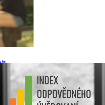
vání
tisíce korun, potvrzuje nový Index
půjčit pětina lidí. Nejvíce zatěžující jsou položky za
ího průzkumu agentury Ipsos pro Seznam Zprávy. Pro
lidé obvykle využívají povolené přečerpání…