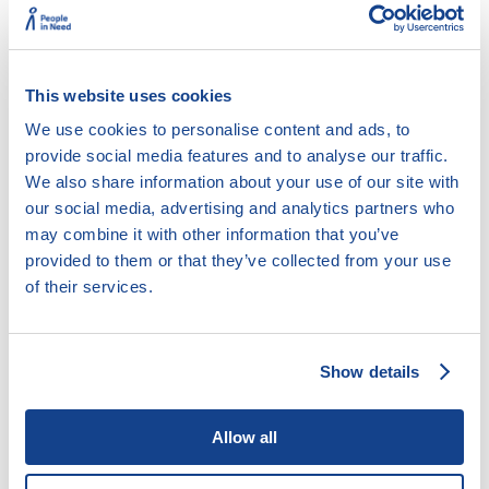
HELPLINKA
Pokud si nejste jisti, jak postupovat
This website uses cookies
či potřebujete více informací, spojte
se s námi. Rádi vám poradíme.
We use cookies to personalise content and ads, to
provide social media features and to analyse our traffic.
We also share information about your use of our site with
Volejte
770 600 800
, pište na náš
e-mail
nebo si domluvte konzultaci přes
video
.
our social media, advertising and analytics partners who
Můžete také navštívit některou z našich
may combine it with other information that you’ve
dluhových poraden, seznam najdete
zde
.
provided to them or that they’ve collected from your use
of their services.
Poradenství poskytujeme zdarma.
Show details
Allow all