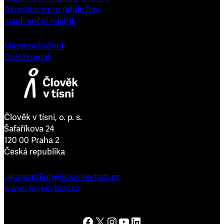
Akreditace pro oddlužení
Insolvenční rejstřík
Mapa zadlužení
Doložkomat
Člověk v tísni, o. p. s.
Šafaříkova 24
120 00 Praha 2
Česká republika
jakprezitdluhy@clovekvtisni.cz
www.clovekvtisni.cz
Člověk v tísni na Facebooku
Člověk v tísni na platformě X
Člověk v tísni na Instagramu
Člověk v tísni na YouTube
Člověk v tísni na LinkedInu