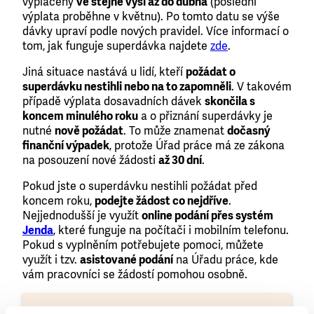
vypláceny
ve stejné výši až do dubna
(poslední
výplata proběhne v květnu). Po tomto datu se výše
dávky upraví podle nových pravidel. Více informací o
tom, jak funguje superdávka najdete
zde
.
Jiná situace nastává u lidí, kteří
požádat o
superdávku nestihli nebo na to zapomněli
. V takovém
případě výplata dosavadních dávek
skončila s
koncem minulého roku
a o přiznání superdávky je
nutné
nově požádat
. To může znamenat
dočasný
finanční výpadek
, protože Úřad práce má ze zákona
na posouzení nové žádosti
až 30 dní
.
Pokud jste o superdávku nestihli požádat před
koncem roku,
podejte žádost co nejdříve
.
Nejjednodušší je využít
online podání přes systém
Jenda
, které funguje na počítači i mobilním telefonu.
Pokud s vyplněním potřebujete pomoci, můžete
využít i tzv.
asistované podání
na Úřadu práce, kde
vám pracovníci se žádostí pomohou osobně.