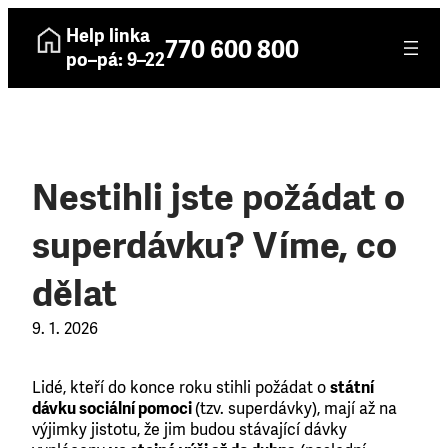
Help linka
770 600 800
po–pá: 9–22
Nestihli jste požádat o
superdávku? Víme, co
dělat
9. 1. 2026
Lidé, kteří do konce roku stihli požádat o
státní
dávku sociální pomoci
(tzv. superdávky), mají až na
výjimky jistotu, že jim budou stávající dávky