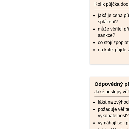
Kolik půjčka doo
jaká je cena pů
splácení?
může věřitel př
sankce?
co stojí zpopl
na kolik přijde
Odpovědný př
Jaké postupy věři
láká na zvýhod
požaduje věřit
vykonatelnost?
vymáhají se i 