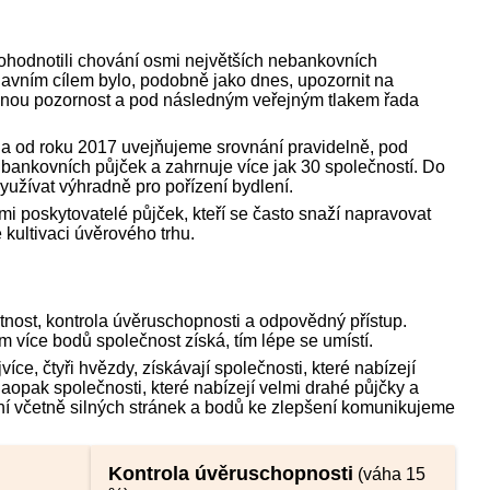
e ohodnotili chování osmi největších nebankovních
lavním cílem bylo, podobně jako dnes, upozornit na
ačnou pozornost a pod následným veřejným tlakem řada
ií a od roku 2017 uvejňujeme srovnání pravidelně, pod
 bankovních půjček a zahrnuje více jak 30 společností. Do
yužívat výhradně pro pořízení bydlení.
mi poskytovatelé půjček, kteří se často snaží napravovat
 kultivaci úvěrového trhu.
nost, kontrola úvěruschopnosti a odpovědný přístup.
m více bodů společnost získá, tím lépe se umístí.
e, čtyři hvězdy, získávají společnosti, které nabízejí
aopak společnosti, které nabízejí velmi drahé půjčky a
ní včetně silných stránek a bodů ke zlepšení komunikujeme
Kontrola úvěruschopnosti
(váha 15