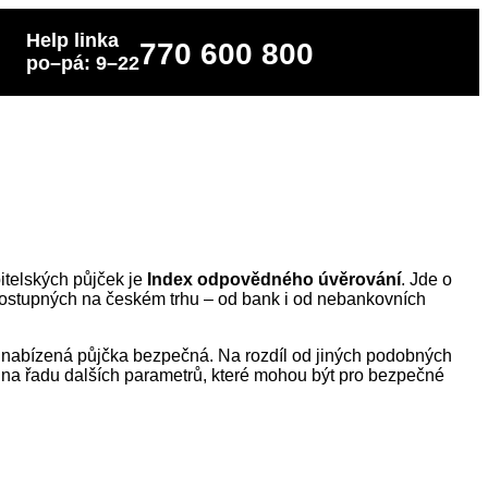
Help linka
770 600 800
po–pá: 9–22
bitelských půjček je
Index odpovědného úvěrování
. Jde o
dostupných na českém trhu – od bank i od nebankovních
 je nabízená půjčka bezpečná. Na rozdíl od jiných podobných
i na řadu dalších parametrů, které mohou být pro bezpečné