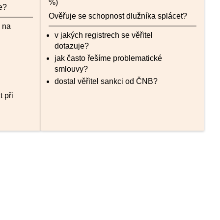
%)
e?
Ověřuje se schopnost dlužníka splácet?
y na
v jakých registrech se věřitel
dotazuje?
jak často řešíme problematické
smlouvy?
dostal věřitel sankci od ČNB?
t při