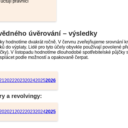
účtují právníci
vědného úvěrování – výsledky
čky hodnotíme dvakrát ročně. V červnu zveřejňujeme srovnání krá
ků do výplaty. Lidé pro tyto účely obyvkle používají povolené p
jčky). V listopadu hodnotíme dlouhodobé spotřebitelské půjčky 
e splácet podle možností a opakovaně čerpat.
21
2022
202
3
2024
2025
2026
ry a revolvingy:
20
2021
2022
2023
2024
2025