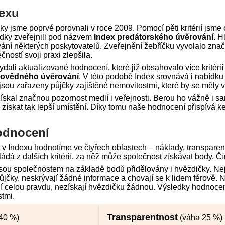
dexu
ky jsme poprvé porovnali v roce 2009. Pomocí pěti kritérií jsm
edky zveřejnili pod názvem
Index predátorského úvěrování
. H
ání některých poskytovatelů. Zveřejnění žebříčku vyvolalo zn
ostí svoji praxi zlepšila.
dali aktualizované hodnocení, které již obsahovalo více kritér
povědného úvěrování
. V této podobě Index srovnává i nabídku
sou zařazeny půjčky zajištěné nemovitostmi, které by se měly v
ískal značnou pozornost medií i veřejnosti. Berou ho vážně i sa
 získat tak lepší umístění. Díky tomu naše hodnocení přispívá ke
odnocení
v Indexu hodnotíme ve čtyřech oblastech – náklady, transparent
ádá z dalších kritérií, za něž může společnost získávat body. Čí
ou společnostem na základě bodů přidělovány i hvězdičky. Nejvíc
jčky, neskrývají žádné informace a chovají se k lidem férově. N
ají celou pravdu, nezískají hvězdičku žádnou. Výsledky hodnoce
tmi.
Transparentnost
40 %)
(váha 25 %)