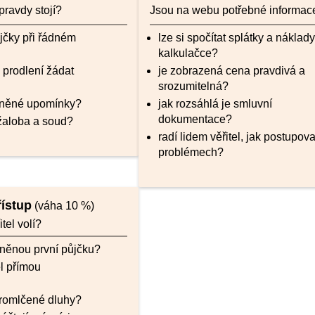
pravdy stojí?
Jsou na webu potřebné informac
jčky při řádném
lze si spočítat splátky a náklad
kalkulačce?
i prodlení žádat
je zobrazená cena pravdivá a
srozumitelná?
atněné upomínky?
jak rozsáhlá je smluvní
dokumentace?
 žaloba a soud?
radí lidem věřitel, jak postupova
problémech?
ístup
(váha 10 %)
tel volí?
něnou první půjčku?
el přímou
promlčené dluhy?