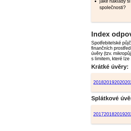
jaké náklady si 
společnosti?
Index odpo
Spotřebitelské půj
finančních prostřed
úvěry (tzv. mikropů
s limitem, které lz
Krátké úvěry:
2018
2019
2020
20
Splátkové úvě
2017
2018
2019
20