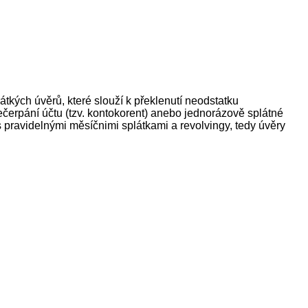
tkých úvěrů, které slouží k překlenutí neodstatku
řečerpání účtu (tzv. kontokorent) anebo jednorázově splátné
s pravidelnými měsíčnimi splátkami a revolvingy, tedy úvěry