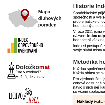
Historie In
Mapa
Spotřebitelské půjč
společností a výsl
dluhových
problematické chov
poraden
hodnocených společn
V roce 2011 jsme vy
názvem
Index od
hodnocení však nej
Index si postupně z
svoje slabá místa a
Metodika h
Doložko
mat
Každou společnost 
Jste v exekuci?
Každá oblast se skl
Možná jde zastavit!
Pro zjednodušení js
cenově dostupné pů
navíc o nich neřík
se všemi společnos
Náklady
(váha 