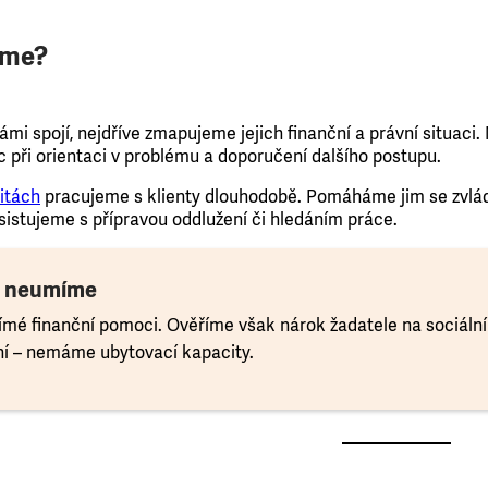
áme?
 námi spojí, nejdříve zmapujeme jejich finanční a právní situaci
při orientaci v problému a doporučení dalšího postupu.
itách
pracujeme s klienty dlouhodobě. Pomáháme jim se zvlá
asistujeme s přípravou oddlužení či hledáním práce.
i neumíme
ímé finanční pomoci. Ověříme však nárok žadatele na sociální
ení – nemáme ubytovací kapacity.