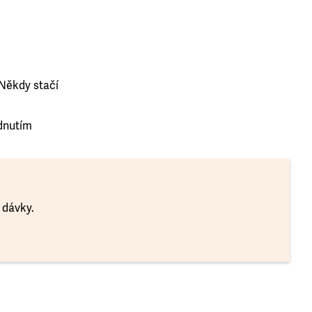
. Někdy stačí
dnutím
 dávky.