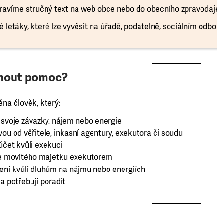
pravíme stručný text na web obce nebo do obecního zpravodaj
vé
letáky
, které lze vyvěsit na úřadě, podatelně, sociálním odb
nout pomoc?
na člověk, který:
 svoje závazky, nájem nebo energie
zvou od věřitele, inkasní agentury, exekutora či soudu
čet kvůli exekuci
eje movitého majetku exekutorem
dlení kvůli dluhům na nájmu nebo energiích
 a potřebují poradit