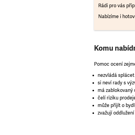
Rádi pro vás při
Nabízíme i hoto
Komu nabíd
Pomoc ocení zejmé
nezvládá splácet
si neví rady s vý
má zablokovaný ú
čelí riziku prod
může přijít o by
zvažují oddlužení