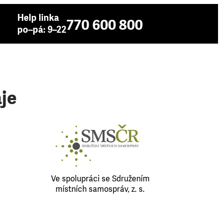
Help linka
770 600 800
po–pá: 9–22
je
Ve spolupráci se Sdružením
místních samospráv, z. s.