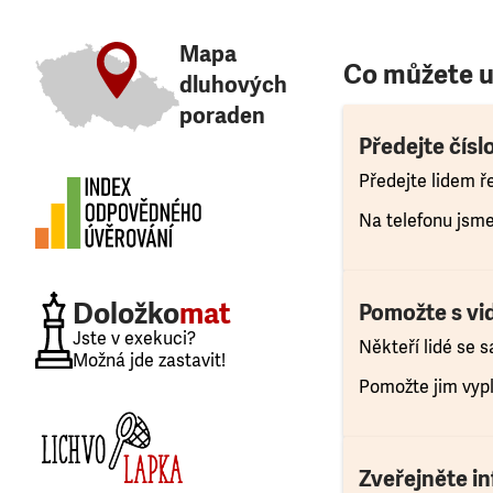
Mapa
Co můžete u
dluhových
poraden
Předejte čísl
Předejte lidem ř
Na telefonu jsme
Doložko
mat
Pomožte s vi
Jste v exekuci?
Někteří lidé se 
Možná jde zastavit!
Pomožte jim vyp
Zveřejněte i