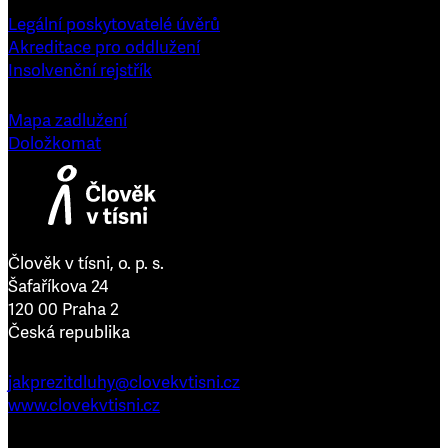
Legální poskytovatelé úvěrů
Akreditace pro oddlužení
Insolvenční rejstřík
Mapa zadlužení
Doložkomat
Člověk v tísni, o. p. s.
Šafaříkova 24
120 00 Praha 2
Česká republika
jakprezitdluhy@clovekvtisni.cz
www.clovekvtisni.cz