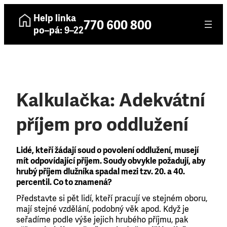
Help linka
770 600 800
po–pá: 9–22
Kalkulačka: Adekvátní
příjem pro oddlužení
Lidé, kteří žádají soud o povolení oddlužení, musejí
mít odpovídající příjem. Soudy obvykle požadují, aby
hrubý příjem dlužníka spadal mezi tzv. 20. a 40.
percentil. Co to znamená?
Představte si pět lidí, kteří pracují ve stejném oboru,
mají stejné vzdělání, podobný věk apod. Když je
seřadíme podle výše jejich hrubého příjmu, pak