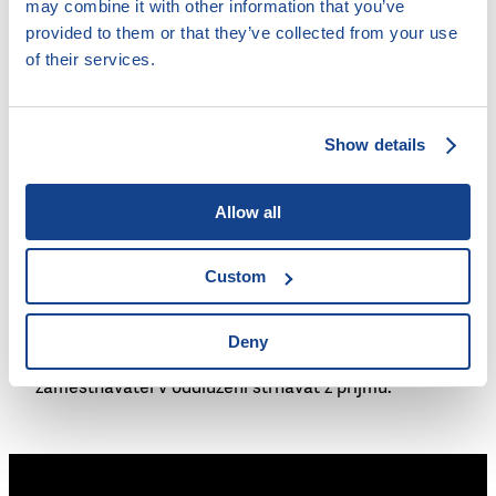
may combine it with other information that you’ve
Úvazek (%):
provided to them or that they’ve collected from your use
of their services.
Váš hrubý příjem:
Show details
Spočítat
Allow all
Custom
Vypadá to, že Vám soud oddlužení schválí? Přečtěte
si více o
podmínkách oddlužení
a spočítejte si v naší
Deny
kalkulačce
výši srážky, kterou vám bude
zaměstnavatel v oddlužení strhávat z příjmu.