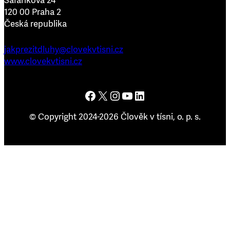
Šafaříkova 24
120 00 Praha 2
Česká republika
jakprezitdluhy@clovekvtisni.cz
www.clovekvtisni.cz
Člověk v tísni na Facebooku
Člověk v tísni na platformě X
Člověk v tísni na Instagramu
Člověk v tísni na YouTube
Člověk v tísni na LinkedInu
© Copyright 2024-2026 Člověk v tísni, o. p. s.