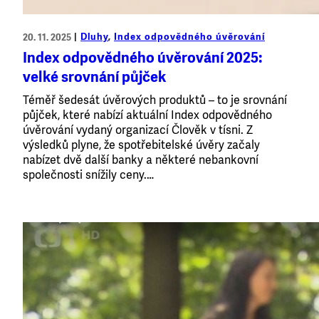
Dluhy
, 
Index odpovědného úvěrování
20. 11. 2025
Index odpovědného úvěrování 2025:
velké srovnání půjček
Téměř šedesát úvěrových produktů – to je srovnání
půjček, které nabízí aktuální Index odpovědného
úvěrování vydaný organizací Člověk v tísni. Z
výsledků plyne, že spotřebitelské úvěry začaly
nabízet dvě další banky a některé nebankovní
společnosti snížily ceny.…