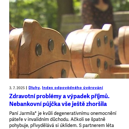
Dluhy
, 
Index odpovědného úvěrování
3. 7. 2025
Zdravotní problémy a výpadek příjmů.
Nebankovní půjčka vše ještě zhoršila
Paní Jarmila* je kvůli degenerativnímu onemocnění
páteře v invalidním důchodu. Ačkoli se špatně
pohybuje, přivydělává si úklidem. S partnerem léta