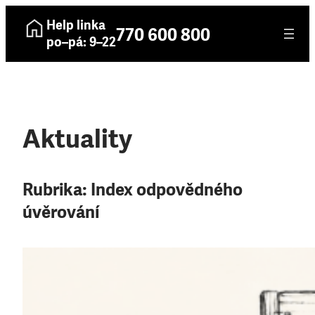
Help linka
770 600 800
po–pá: 9–22
Aktuality
Rubrika:
Index odpovědného
úvěrování