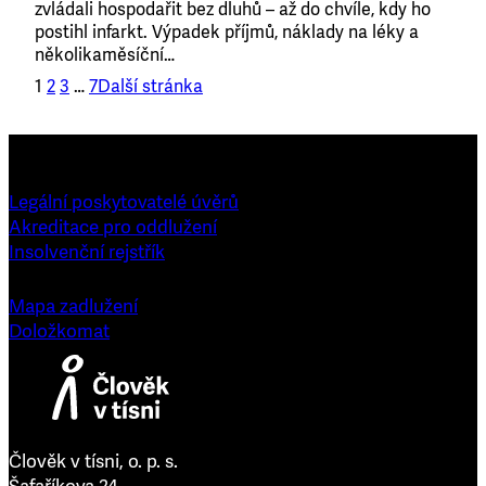
zvládali hospodařit bez dluhů – až do chvíle, kdy ho
postihl infarkt. Výpadek příjmů, náklady na léky a
několikaměsíční…
1
2
3
…
7
Další stránka
Legální poskytovatelé úvěrů
Akreditace pro oddlužení
Insolvenční rejstřík
Mapa zadlužení
Doložkomat
Člověk v tísni, o. p. s.