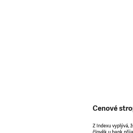
Cenové str
Z Indexu vyplývá, ž
člověk u bank při