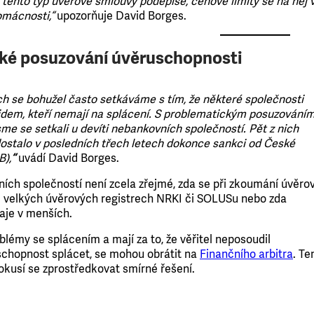
 ’tento typ úvěrové smlouvy podepíše, cenové limity se na něj 
omácnosti,“
upozorňuje David Borges.
ké posuzování úvěruschopnosti
h se bohužel často setkáváme s tím, že některé společnosti
 lidem, kteří nemají na splácení. S problematickým posuzování
me se setkali u devíti nebankovních společností. Pět z nich
 dostalo v posledních třech letech dokonce sankci od České
B),
“
uvádí David Borges.
ch společností není zcela zřejmé, zda se při zkoumání úvěro
ve velkých úvěrových registrech NRKI či SOLUSu nebo zda
daje v menších.
oblémy se splácením a mají za to, že věřitel neposoudil
schopnost splácet, se mohou obrátit na
Finančního arbitra
. Te
okusí se zprostředkovat smírné řešení.