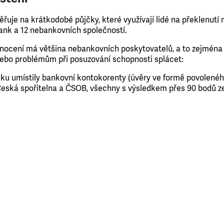
ěřuje na krátkodobé půjčky, které využívají lidé na překlenutí
ank a 12 nebankovních společností.
dnocení má většina nebankovních poskytovatelů, a to zejména
nebo problémům při posuzování schopnosti splácet:
čku umístily bankovní kontokorenty (úvěry ve formě povolené
Česká spořitelna a ČSOB, všechny s výsledkem přes 90 bodů ze