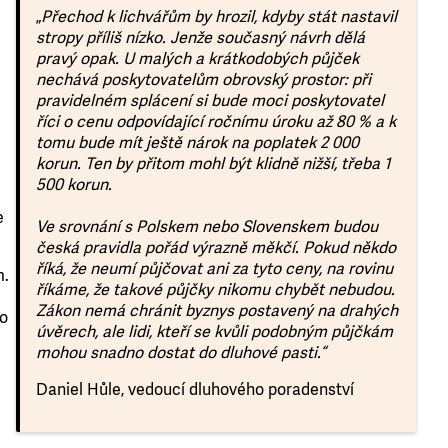
„
Přechod k lichvářům by hrozil, kdyby stát nastavil
stropy příliš nízko. Jenže současný návrh dělá
pravý opak. U malých a krátkodobých půjček
nechává poskytovatelům obrovský prostor: při
pravidelném splácení si bude moci poskytovatel
říci o cenu odpovídající ročnímu úroku až 80 % a k
tomu bude mít ještě nárok na poplatek 2 000
korun. Ten by přitom mohl být klidně nižší, třeba 1
500 korun.
e
Ve srovnání s Polskem nebo Slovenskem budou
česká pravidla pořád výrazně měkčí. Pokud někdo
říká, že neumí půjčovat ani za tyto ceny, na rovinu
m.
říkáme, že takové půjčky nikomu chybět nebudou.
Zákon nemá chránit byznys postavený na drahých
to
úvěrech, ale lidi, kteří se kvůli podobným půjčkám
mohou snadno dostat do dluhové pasti.“
Daniel Hůle, vedoucí dluhového poradenství