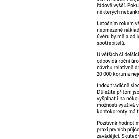
řádově vyšší. Poku
některých nebankov
Letošním rokem vš
neomezené náklady
úvěru by měla od l
spotřebitelů.
U větších či delší
odpovídá roční úro
návrhu relativně d
20 000 korun a nej
Index tradičně sled
Důležité přitom js
vyšplhat i na někol
možnosti využívá v
kontokorenty má t
Pozitivně hodnotím
praxi prvních půjč
zavádějící. Skuteč