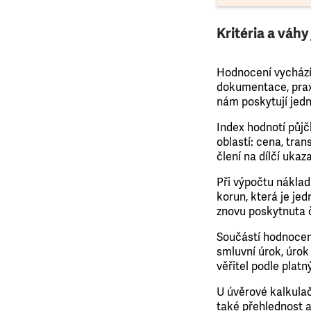
Kritéria a váh
Hodnocení vychází
dokumentace, prax
nám poskytují jedn
Index hodnotí půjčk
oblastí: cena, tra
člení na dílčí ukaza
Při výpočtu náklad
korun, která je je
znovu poskytnuta č
Součástí hodnocení
smluvní úrok, úrok
věřitel podle plat
U úvěrové kalkulač
také přehlednost a