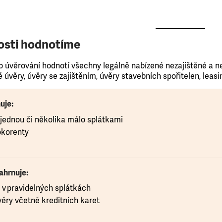
osti hodnotíme
úvěrování hodnotí všechny legálně nabízené nezajištěné a ne
úvěry, úvěry se zajištěním, úvěry stavebních spořitelen, leasi
uje:
 jednou či několika málo splátkami
okorenty
ahrnuje:
 v pravidelných splátkách
věry včetně kreditních karet