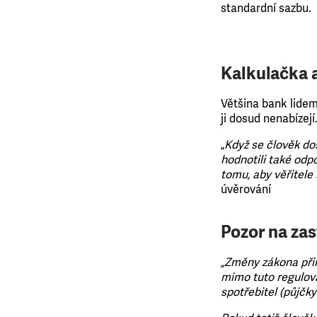
standardní sazbu.
Kalkulačka 
Většina bank lide
ji dosud nenabízejí
„
Když se člověk do
hodnotili také odpo
tomu, aby věřitele 
úvěrování
Pozor na za
„Změny zákona přin
mimo tuto regulova
spotřebitel (půjčky