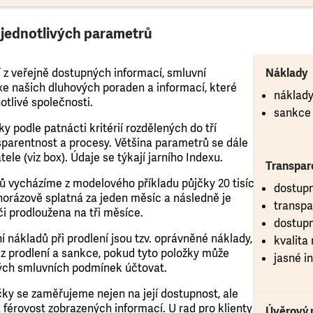
y jednotlivých parametrů
 z veřejně dostupných informací, smluvní
Náklady
e našich dluhových poraden a informací, které
náklady
otlivé společnosti.
sankce 
y podle patnácti kritérií rozdělených do tří
nsparentnost a procesy. Většina parametrů se dále
tele (viz box). Údaje se týkají jarního Indexu.
Transpar
ů vycházíme z modelového příkladu půjčky 20 tisíc
dostupn
dnorázově splatná za jeden měsíc a následně je
transpa
i prodloužena na tři měsíce.
dostupn
 nákladů při prodlení jsou tzv. oprávněné náklady,
kvalita
 z prodlení a sankce, pokud tyto položky může
jasné i
ných smluvních podmínek účtovat.
ky se zaměřujeme nejen na její dostupnost, ale
 férovost zobrazených informací. U rad pro klienty
Úvěrový 