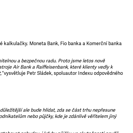
vé kalkulačky. Moneta Bank, Fio banka a Komerční banka
mitelnou a bezpečnou radu. Proto jsme letos nově
troje Air Bank a Raiffeisenbank, které klienty vedly k
,“
vysvětluje Petr Sládek, spoluautor Indexu odpovědného
ležitější ale bude hlídat, zda se část trhu nepřesune
nikatelům nebo půjčky, kde je zdánlivě věřitelem jiný