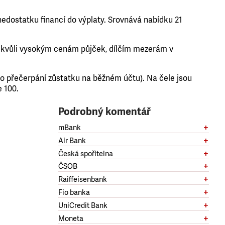
 nedostatku financí do výplaty. Srovnává nabídku 21
 kvůli vysokým cenám půjček, dílčím mezerám v
ho přečerpání zůstatku na běžném účtu). Na čele jsou
 100.
Podrobný komentář
mBank
Air Bank
Česká spořitelna
ČSOB
Raiffeisenbank
Fio banka
UniCredit Bank
Moneta