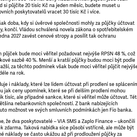
d si půjčíte 20 tisíc Kč na jeden měsíc, budete muset u
ních poskytovatelů vracet 30 tisíc Kč i více.
ak doba, kdy si úvěrové společnosti mohly za půjčky účtovat
, končí. Vládou schválená novela zákona o spotřebitelském
edna 2027 zavést cenové stropy a posílit tak ochranu
ch půjček bude moci věřitel požadovat nejvýše RPSN 48 %, což
kové sazbě 40 %. Menší a kratší půjčky budou moci být podle
ražší, za těchto podmínek však bude moci věřitel půjčit nejvýš
déle na rok.
uje i náklady, které lze lidem účtovat při prodlení se splácení
ou jak ceny upomínek, které se při delším prodlení mohou
ik tisíc, ale případné sankce, které si věřitel může účtovat. Té
ětšina nebankovních společností. Z bank nabízejících
uto možnost ve svých smluvních podmínkách jen Fio banka.
e, že dva poskytovatelé – VIA SMS a Zaplo Finance – ukončili
ek zdarma. Taková nabídka sice působí vstřícně, ale může být
né náklady se často ukážou až při prodloužení půjčky za