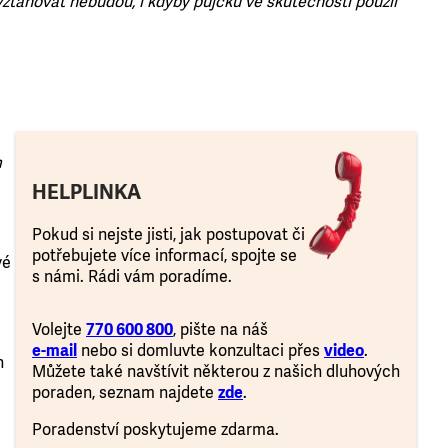
vztahovat nebudou, i kdyby půjčku ve skutečnosti použil
m
HELPLINKA
Pokud si nejste jisti, jak postupovat či
potřebujete více informací, spojte se
vé
s námi. Rádi vám poradíme.
Volejte
770 600 800
, pište na náš
e-mail
nebo si domluvte konzultaci přes
video
.
n
Můžete také navštívit některou z našich dluhových
poraden, seznam najdete
zde
.
Poradenství poskytujeme zdarma.