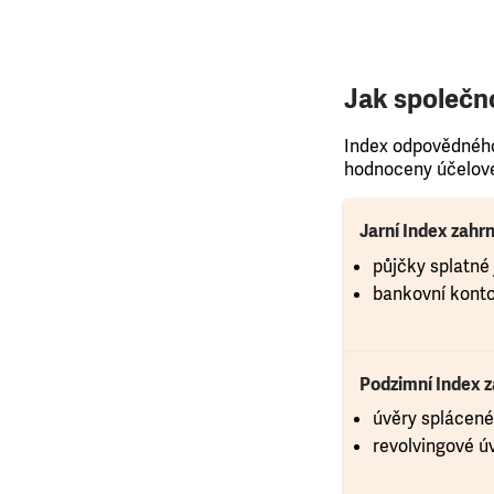
Jak společn
Index odpovědného 
hodnoceny účelové 
Jarní Index zahrn
půjčky splatné
bankovní kont
Podzimní Index z
úvěry splácené
revolvingové ú