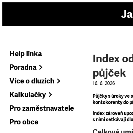
Ja
Help linka
Index o
Poradna
půjček
Více o dluzích
16. 6. 2026
Kalkulačky
Půjčky s úroky ve
kontokorenty do př
Pro zaměstnavatele
Index zároveň upoz
s nimi setkávají d
Pro obce
Celkové umí