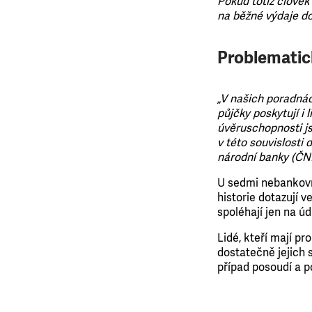
Pokud totiž člověk
na běžné výdaje d
Problematic
„V našich poradnác
půjčky poskytují i
úvěruschopnosti js
v této souvislosti
národní banky (ČN
U sedmi nebankovní
historie dotazují 
spoléhají jen na ú
Lidé, kteří mají pr
dostatečně jejich 
případ posoudí a p