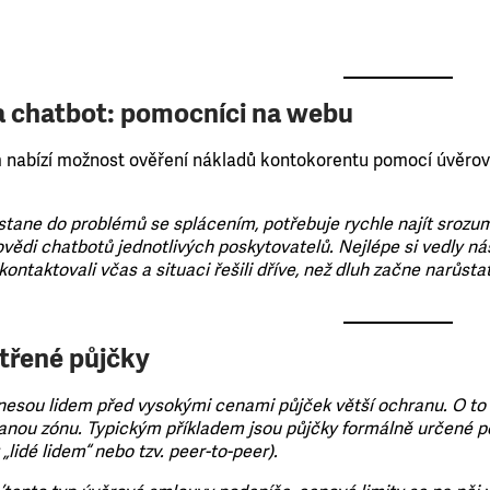
a chatbot: pomocníci na webu
m nabízí možnost ověření nákladů kontokorentu pomocí úvěro
.
stane do problémů se splácením, potřebuje rychle najít srozu
vědi chatbotů jednotlivých poskytovatelů. Nejlépe si vedly nás
kontaktovali včas a situaci řešili dříve, než dluh začne narůstat
střené půjčky
esou lidem před vysokými cenami půjček větší ochranu. O to dů
nou zónu. Typickým příkladem jsou půjčky formálně určené pod
 „lidé lidem“ nebo tzv. peer-to-peer).