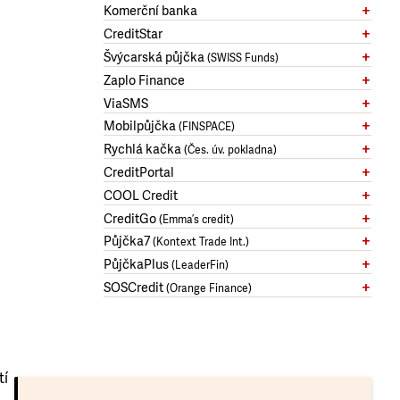
Komerční banka
CreditStar
Švýcarská půjčka
(SWISS Funds)
Zaplo Finance
ViaSMS
Mobilpůjčka
(FINSPACE)
Rychlá kačka
(Čes. úv. pokladna)
CreditPortal
COOL Credit
CreditGo
(Emma’s credit)
Půjčka7
(Kontext Trade Int.)
PůjčkaPlus
(LeaderFin)
SOSCredit
(Orange Finance)
tí