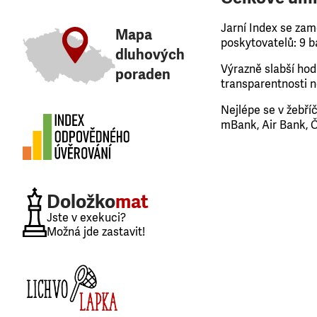
Jarní Index se zam
Mapa
poskytovatelů: 9 b
dluhových
Výrazně slabší ho
poraden
transparentnosti 
Nejlépe se v žebří
mBank, Air Bank, 
Doložko
mat
Jste v exekuci?
Možná jde zastavit!