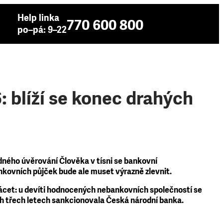
Help linka
770 600 800
po–pá: 9–22
 blíží se konec drahých
ného úvěrování Člověka v tísni se bankovní
nkovních půjček bude ale muset výrazně zlevnit.
lácet: u devíti hodnocených nebankovních společností se
ních třech letech sankcionovala Česká národní banka.