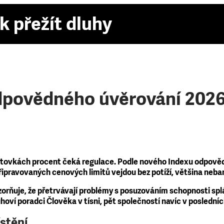
k přežít dluhy
dpovědného úvěrování 2026:
 stovkách procent čeká regulace. Podle nového Indexu odpověd
ipravovaných cenových limitů vejdou bez potíží, většina neba
orňuje, že přetrvávají problémy s posuzováním schopnosti sp
luhoví poradci Člověka v tísni, pět společností navíc v posled
stění