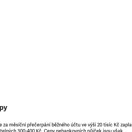
opy
e za měsíční přečerpání běžného účtu ve výši 20 tisíc Kč zapla
jatelných 300-400 Kč. Ceny nebankovních půjček jsou však