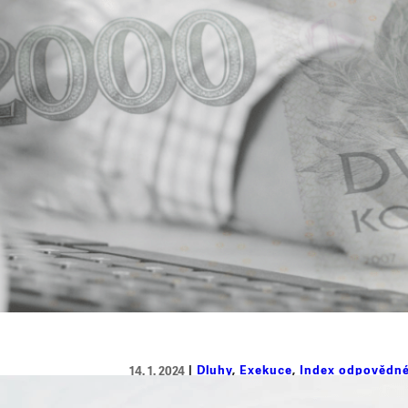
Dluhy
, 
Exekuce
, 
Index odpovědné
14. 1. 2024
24 000 lidí jsme loni pomohli v r