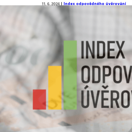
Index odpovědného úvěrování
11. 6. 2024
Roční úrok 300 % i více. Víme, ko
Potřebujete zaplatit větší jednorázový výd
takové situaci nejčastěji využívají povol
právě na ně se zaměřuje aktuální Index o