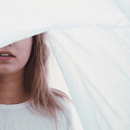
řili v loňském roce v rámci dluhového poradenství.
mi smlouvami s nemravně vysokými úroky v řádu i stovek
ích sporů…