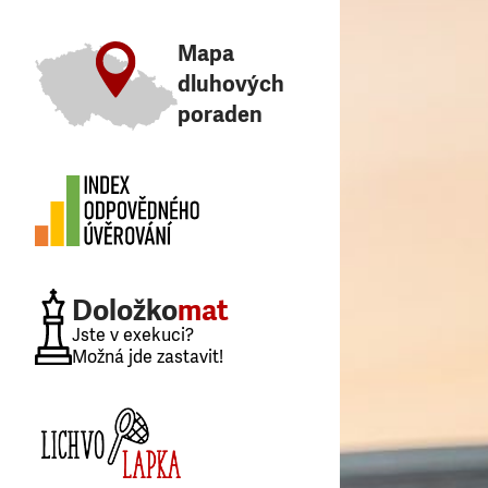
Mapa
dluhových
poraden
Doložko
mat
Jste v exekuci?
Možná jde zastavit!