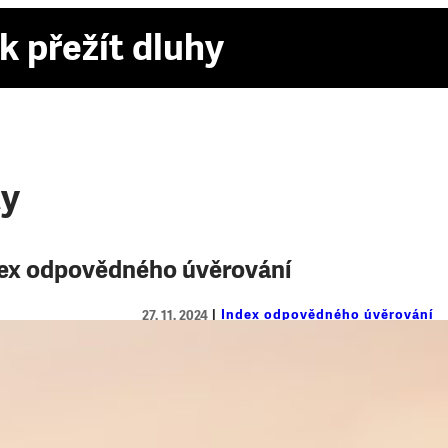
k přežít dluhy
ty
ex odpovědného úvěrování
Index odpovědného úvěrování
27. 11. 2024
Nový Index odpovědného úvěrová
Úrok až 1 % denně, zavádějící údaje v úvě
jsou jen některá zjištění našeho nového 
nebankovních poskytovatelů spotřebitelsk