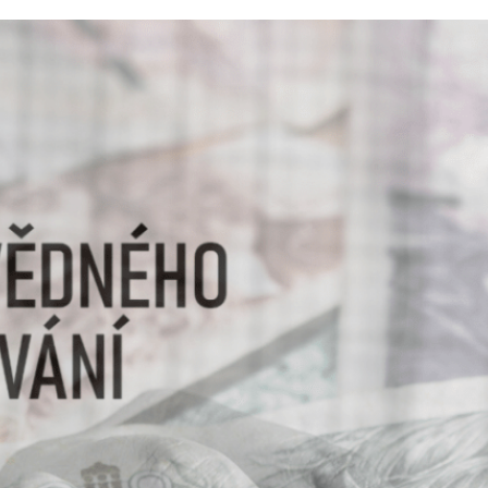
mu se při hledání půjčky vyhnout
aj a nemáte finanční rezervu? Zvažujete půjčku? Lidé v
ené přečerpání běžného účtu, kreditku nebo mikroúvěr. A
dpovědného úvěrování, který hodnotí celkem…