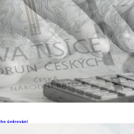
ho úvěrování
ámci dluhového poradenství