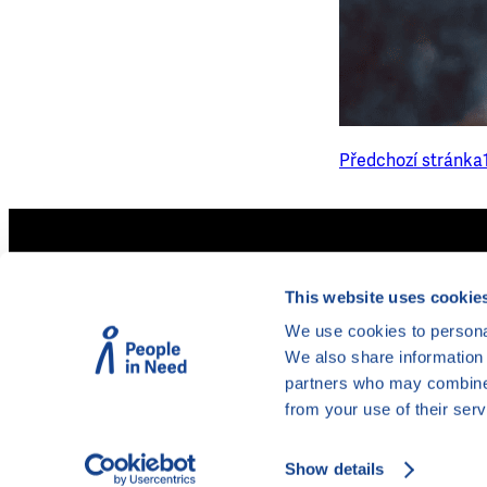
Předchozí stránka
Legální poskytovatelé úvěrů
Mapa zadlužení
This website uses cookie
Akreditace pro oddlužení
Doložkomat
Insolvenční rejstřík
We use cookies to personal
We also share information 
partners who may combine i
from your use of their serv
Člověk v tísni na Facebooku
Člověk v tísni na platformě X
Člověk v tísni na Instagramu
Člověk v tísni na YouTube
Člověk v tísni na LinkedInu
Show details