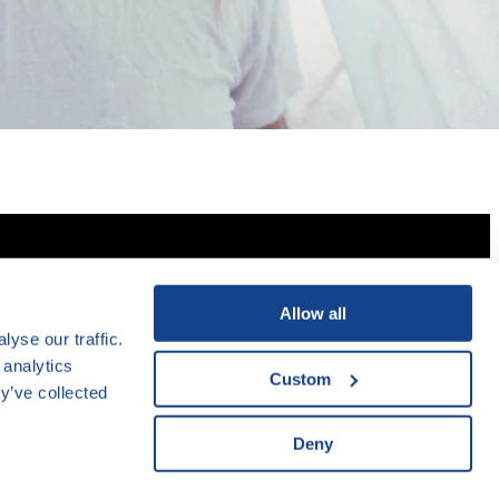
, o. p. s.
jakprezitdluhy@clovekvtisni.cz
24
www.clovekvtisni.cz
Allow all
a 2
yse our traffic.
lika
 analytics
Custom
y’ve collected
Deny