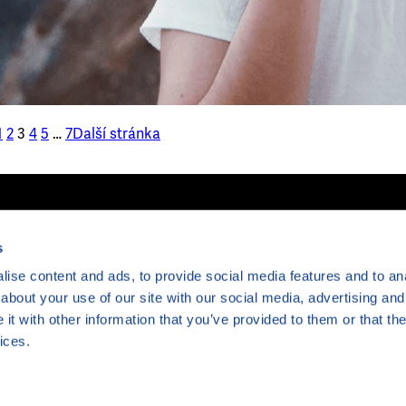
1
2
3
4
5
…
7
Další stránka
Člověk v tísni
s
Šafaříkova 
120 00 Prah
ise content and ads, to provide social media features and to anal
Česká repub
about your use of our site with our social media, advertising and
t with other information that you’ve provided to them or that the
ices.
© Copyright 2024-2026 Člověk v tísni, o. p. s.