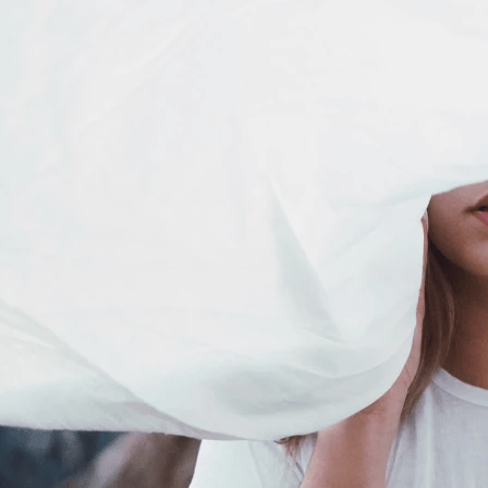
Čtyřiadvacet tisíc lidí v Česku jsme podpo
Nejčastěji jsme lidem pomáhali s úvěrový
procent ročně. Vedli jsme přes 100 soudn