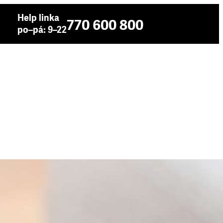
Help linka
770 600 800
po–pá: 9–22
ní odhaluje nemravné půjčky
rových kalkulačkách, slabá kontrola úvěruschopnosti. To
Indexu odpovědného úvěrování. Srovnává 32 bankovních i
ých úvěrů a pomocí 14 parametrů hodnotí, jak jsou…