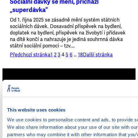
Sociální dávky se mění, přichází
„superdávka“
Od 1. října 2025 se zásadně mění systém státních
sociálních dávek. Dosavadní příspěvek na bydlení,
doplatek na bydlení, příspěvek na živobytí i přídavek
na dítě končí a nahrazuje je jediná souhrnná dávka
státní sociální pomoci – tzv.…
Předchozí stránka
1
2
3
4
5
6
…
18
Další stránka
Legální poskytovatelé úvěrů
Akreditace pro oddlužení
Insolvenční rejstřík
This website uses cookies
Mapa zadlužení
We use cookies to personalise content and ads, to provide soc
Doložkomat
We also share information about your use of our site with our
partners who may combine it with other information that you’v