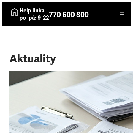
Help linka
770 600 800
po–pá: 9–22
Aktuality