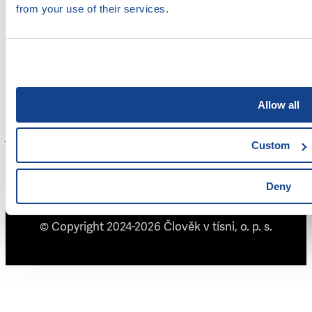
from your use of their services.
Člověk v tísni, o. p. s.
Šafaříkova 24
120 00 Praha 2
Česká republika
Allow all
jakprezitdluhy@clovekvtisni.cz
Custom
www.clovekvtisni.cz
Deny
Člověk v tísni na Facebooku
Člověk v tísni na platformě X
Člověk v tísni na Instagramu
Člověk v tísni na YouTube
Člověk v tísni na LinkedInu
© Copyright 2024-2026 Člověk v tísni, o. p. s.