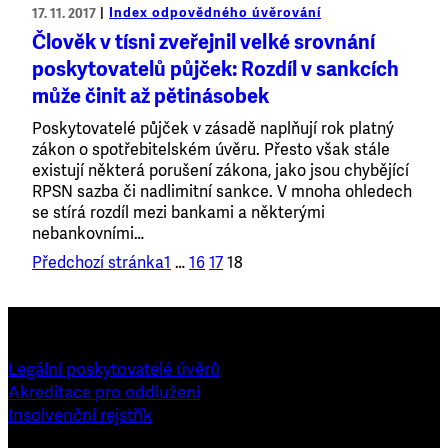
Index odpovědného úvěrování
17. 11. 2017
Člověk v tísni zveřejnil velké srovnání
poskytovatelů půjček: Rozdíl v sankcích
může činit až pětinásobek
Poskytovatelé půjček v zásadě naplňují rok platný
zákon o spotřebitelském úvěru. Přesto však stále
existují některá porušení zákona, jako jsou chybějící
RPSN sazba či nadlimitní sankce. V mnoha ohledech
se stírá rozdíl mezi bankami a některými
nebankovními…
Předchozí stránka
1
…
16
17
18
Legální poskytovatelé úvěrů
Akreditace pro oddlužení
Insolvenční rejstřík