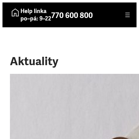
Help linka
770 600 800
po–pá: 9–22
Aktuality