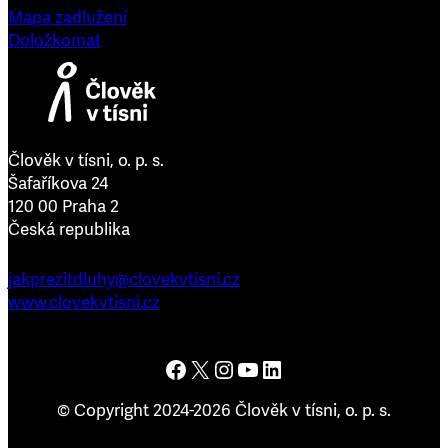
Mapa zadlužení
Doložkomat
Člověk v tísni, o. p. s.
Šafaříkova 24
120 00 Praha 2
Česká republika
jakprezitdluhy@clovekvtisni.cz
www.clovekvtisni.cz
Člověk v tísni na Facebooku
Člověk v tísni na platformě X
Člověk v tísni na Instagramu
Člověk v tísni na YouTube
Člověk v tísni na LinkedInu
© Copyright 2024-2026 Člověk v tísni, o. p. s.