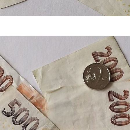
ky a varuje před náklady na prodlužování
í poskytovatelů malých půjček – tzv. mikroúvěrů. Jde o
ke kultivaci trhu s půjčkami. Výsledky jsou shrnuty do
ňuje jednotlivé společnosti porovnat.…