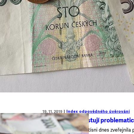
Index odpovědného úvěrování
19. 11. 2019
Na trhu stále existují problematic
Organizace Člověk v tísni dnes zveřejnil