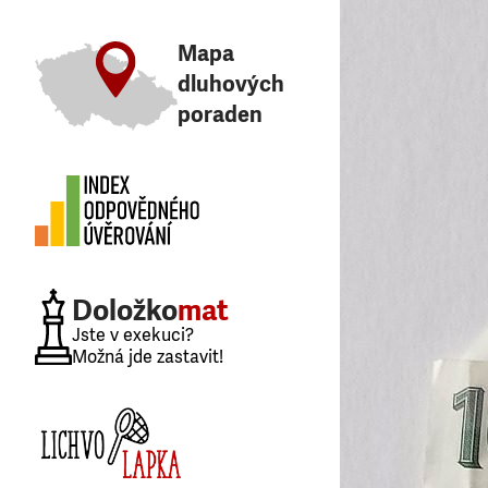
Mapa
dluhových
poraden
Doložko
mat
Jste v exekuci?
Možná jde zastavit!