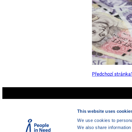
Předchozí stránka
Legální poskytovatelé úvěrů
Mapa zadlužení
This website uses cookie
Akreditace pro oddlužení
Doložkomat
Insolvenční rejstřík
We use cookies to personal
We also share information 