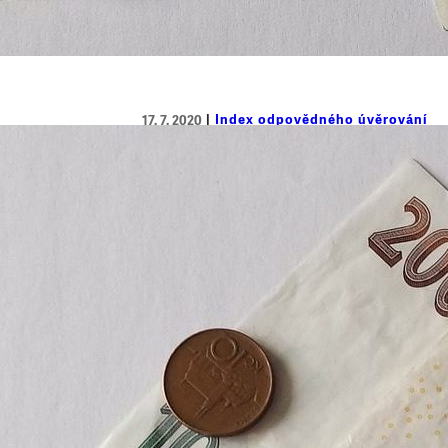
Index odpovědného úvěrování
17. 7. 2020
Člověk v tísni srovnal mikropůjč
půjčky
Člověk v tísni, o.p.s. představuje srovnán
další ze série kroků, které chtějí přispět 
Indexu odpovědného úvěrování, který umož