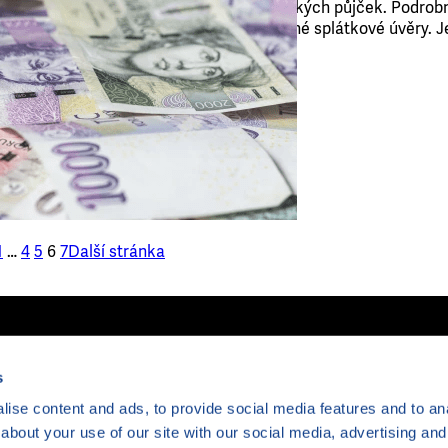
srovnání spotřebitelských půjček. Podrob
poskytovat nezajištěné splátkové úvěry. Je
bezpečnosti. Autoři…
1
…
4
5
6
7
Další stránka
Člověk v tísni
s
Šafaříkova 
120 00 Prah
ise content and ads, to provide social media features and to anal
Česká repub
about your use of our site with our social media, advertising and