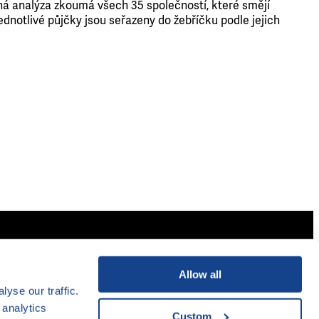
ná analýza zkoumá všech 35 společností, které smějí
dnotlivé půjčky jsou seřazeny do žebříčku podle jejich
, o. p. s.
jakprezitdluhy@clovekvtisni.cz
24
www.clovekvtisni.cz
Allow all
a 2
yse our traffic.
lika
 analytics
Custom