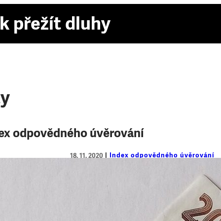
k přežít dluhy
ty
ex odpovědného úvěrování
Index odpovědného úvěrování
18. 11. 2020
Index odpovědného úvěrování napo
raději vyhnout
Index odpovědného úvěrování, který dvakrá
ve svém podzimním vydání 38 poskytovatel
zkoumá pomocí 15 parametrů z oblasti nák