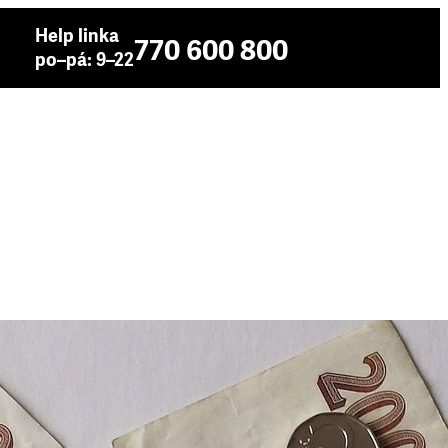
Help linka
770 600 800
po–pá: 9–22
ví, kde je bezpečné si půjčit a komu se
t ročně zveřejňuje organizace Člověk v tísni, porovnává
ů spotřebitelských úvěrů. Jednotlivé společnosti
ladů spojených s úvěrem, transparentnosti a klientské