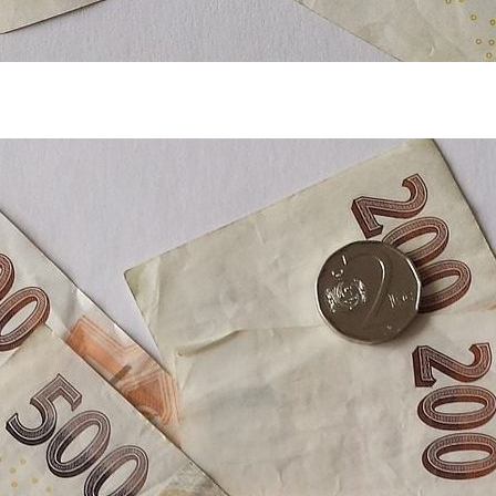
ví, kde je bezpečné si půjčit a komu se
t ročně zveřejňuje organizace Člověk v tísni, porovnává
ů spotřebitelských úvěrů. Jednotlivé společnosti
ladů spojených s úvěrem, transparentnosti a klientské
trů jsou…