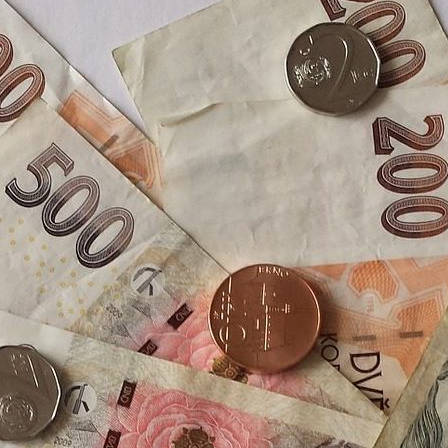
í poskytovatelů malých půjček – tzv. mikroúvěrů. Jde o
ke kultivaci trhu s půjčkami. Výsledky jsou shrnuty do
ňuje jednotlivé společnosti porovnat.…