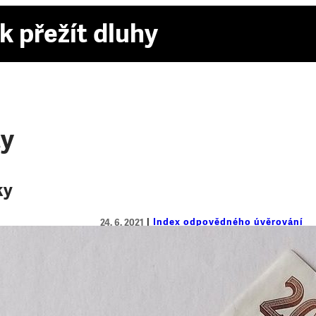
k přežít dluhy
ty
ky
Index odpovědného úvěrování
24. 6. 2021
Sháníte půjčku? Přijatelný je kon
mohou být i stokrát dražší.
Člověk v tísni představuje aktuální Index
podmínek, za jakých nabízí banky i nebank
kreditní karty, kontokorenty a internetové