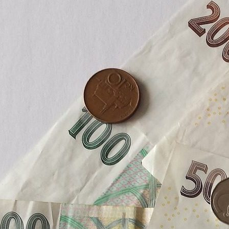
Člověk v tísni, o.p.s. představuje srovnán
další ze série kroků, které chtějí přispět 
Indexu odpovědného úvěrování, který umož