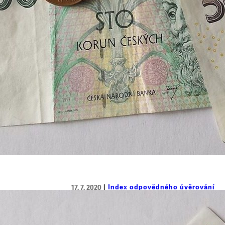
Index odpovědného úvěrování
17. 7. 2020
Člověk v tísni srovnal mikropůjč
půjčky