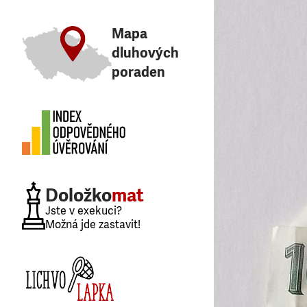
Mapa
dluhových
poraden
Doložko
mat
Jste v exekuci?
Možná jde zastavit!