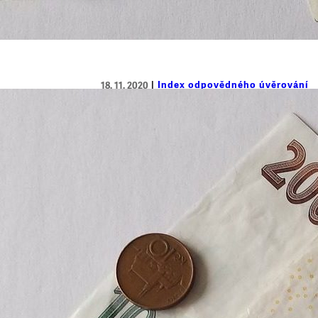
Index odpovědného úvěrování
18. 11. 2020
Index odpovědného úvěrování napo
raději vyhnout
Index odpovědného úvěrování, který dvakrá
ve svém podzimním vydání 38 poskytovatel
zkoumá pomocí 15 parametrů z oblasti nák
vstřícnosti. Výsledky jednotlivých parame