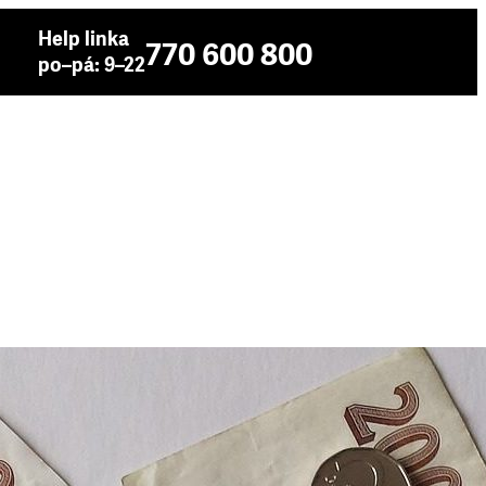
Help linka
770 600 800
po–pá: 9–22
tokorent, půjčky do výplaty z internetu
 odpovědného úvěrování, který se vrací ke srovnání
ovní společnosti malé půjčky. Konkrétně se jedná o
 mikropůjčky. Autoři Indexu zkoumají jednotlivé úvěry…