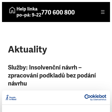
Help linka
770 600 800
po–pá: 9–22
Aktuality
Služby:
Insolvenční návrh –
zpracování podkladů bez podání
návrhu
22. 5. 2024
Člověk v tísni, o.p.s. – Hořovice