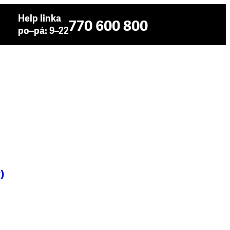
Help linka
770 600 800
po–pá: 9–22
)