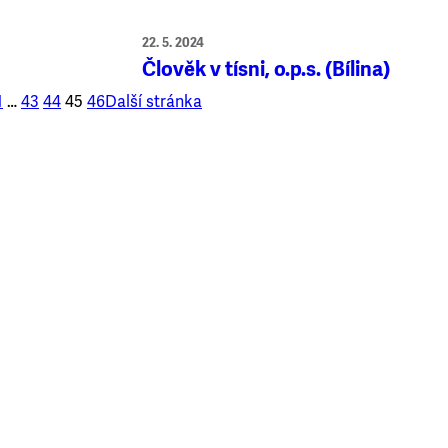
22. 5. 2024
Člověk v tísni, o.p.s. (Bílina)
1
…
43
44
45
46
Další stránka