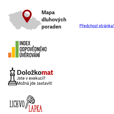
Mapa
dluhových
Předchozí stránka
poraden
Doložko
mat
Jste v exekuci?
Možná jde zastavit!