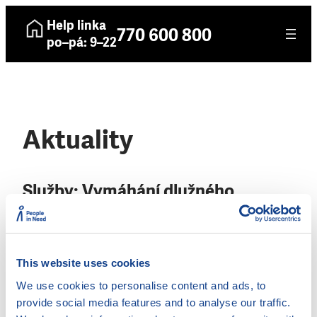
Help linka
770 600 800
po–pá: 9–22
Aktuality
Služby:
Vymáhání dlužného
výživného
22. 5. 2024
Centrum sociálních a zdravotních služeb
This website uses cookies
města Příbram, p.o., středisko Sociální
We use cookies to personalise content and ads, to
poradna
provide social media features and to analyse our traffic.