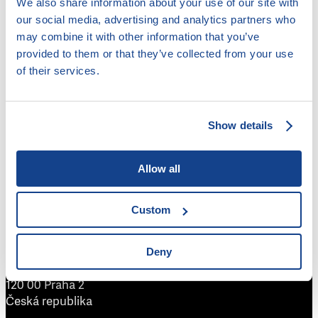
We also share information about your use of our site with
Předchozí stránka
1
…
44
45
46
our social media, advertising and analytics partners who
may combine it with other information that you’ve
provided to them or that they’ve collected from your use
of their services.
Legální poskytovatelé úvěrů
Akreditace pro oddlužení
Insolvenční rejstřík
Show details
Mapa zadlužení
Doložkomat
Allow all
Custom
Člověk v tísni, o. p. s.
Deny
Šafaříkova 24
120 00 Praha 2
Česká republika