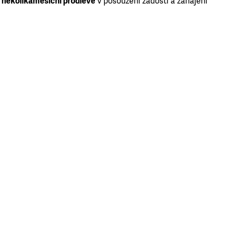
k
několikaměsíční prodlevě
v posouzení žádosti a zahájení