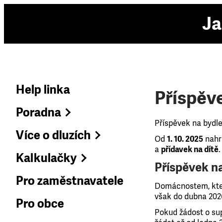
Ja
Help linka
Příspěv
Poradna
Příspěvek na bydle
Více o dluzích
Od
1. 10. 2025
nahr
a
přídavek na dítě
Kalkulačky
Příspěvek n
Pro zaměstnavatele
Domácnostem, kter
však do dubna 202
Pro obce
Pokud žádost o su