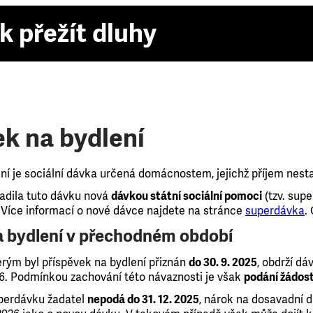
k přežít dluhy
ek na bydlení
ní je sociální dávka určená domácnostem, jejichž příjem nest
adila tuto dávku nová
dávkou státní sociální pomoci
(tzv. sup
. Více informací o nové dávce najdete na stránce
superdávka
.
a bydlení v přechodném období
ým byl příspěvek na bydlení přiznán
do 30. 9. 2025
, obdrží dá
6. Podmínkou zachování této návaznosti je však
podání žádost
perdávku žadatel
nepodá do 31. 12. 2025
, nárok na dosavadní 