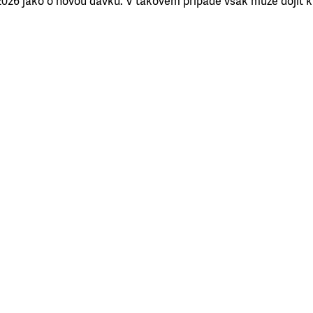
2026 jako o novou dávku. V takovém případě však může dojít 