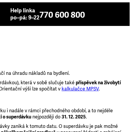
Help linka
770 600 800
po–pá: 9–22
ačí na úhradu nákladů na bydlení.
erdávkou), která v sobě slučuje také
příspěvek na živobytí
 Orientační výši lze spočítat v
kalkulačce MPSV
.
vku i nadále v rámci přechodného období, a to nejdéle
i o superdávku
nejpozději do
31. 12. 2025
.
dávky zaniká k tomuto datu. O superdávku je pak možné