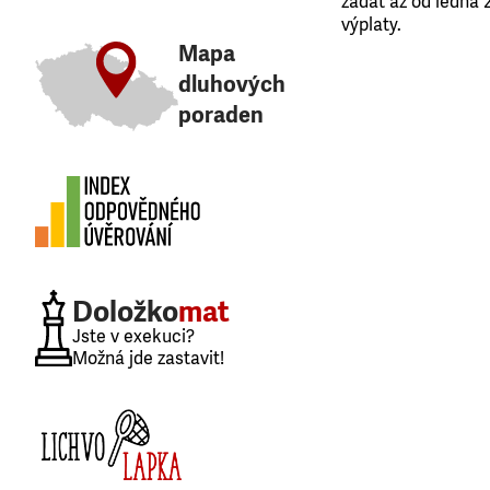
žádat až od ledna 
výplaty.
Mapa
dluhových
poraden
Doložko
mat
Jste v exekuci?
Možná jde zastavit!