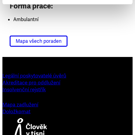
Forma práce:
Ambulantní
Mapa všech poraden
Legální poskytovatelé úvěrů
Akreditace pro oddlužení
Insolvenční rejstřík
Mapa zadlužení
Doložkomat