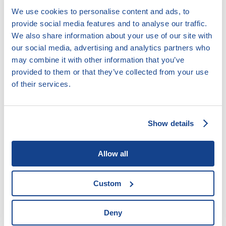
Pomoc při vyjednávání s věřiteli
We use cookies to personalise content and ads, to
Poradenství v případě hrozící nedobrovolné dražby
provide social media features and to analyse our traffic.
Poskytování kurzů finanční gramotnosti
We also share information about your use of our site with
Psaní návrhů, vyjádření odvolání či opravných
our social media, advertising and analytics partners who
prostředků k soudu
may combine it with other information that you’ve
provided to them or that they’ve collected from your use
Cílová skupina:
of their services.
Kdokoli potřebuje pomoci
Lidé s drogovou, kriminální minulostí či lidé bez
Show details
přístřeší
Lidé s nižšími kompetencemi
Allow all
Lidé, kteří aktivně a samostatně spolupracují
Oběti domácího násilí
Příslušníci etnické skupiny / cizinci
Custom
Senioři
Socioekonomicky znevýhodněné rodiny s dětmi
Deny