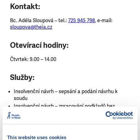
Kontakt:
Bc. Adéla Sloupová – tel.:
725 945 798
, e-mail:
sloupova@theia.cz
Otevírací hodiny:
Čtvrtek: 9.00 – 14.00
Služby:
Insolvenční návrh – sepsání a podání návrhu k
soudu
Insolvenční návrh – zpracování podkladů bez
podání návrhu
Obrana v exekuci
Pomoc při sestavení osobního / rodinného
rozpočtu
This website uses cookies