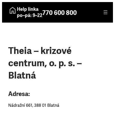
Help linka
770 600 800
po–pá: 9–22
Theia – krizové
centrum, o. p. s. –
Blatná
Adresa:
Nádražní 661, 388 01 Blatná