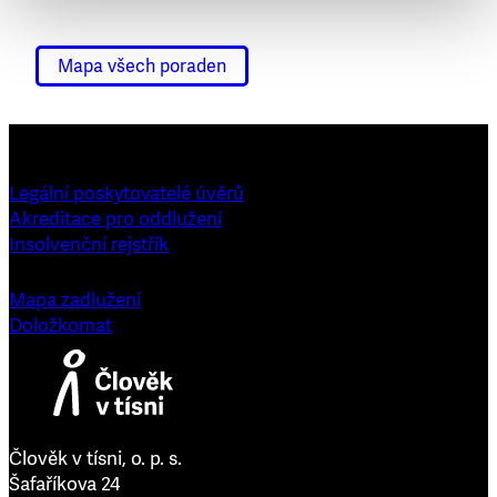
Mapa všech poraden
Legální poskytovatelé úvěrů
Akreditace pro oddlužení
Insolvenční rejstřík
Mapa zadlužení
Doložkomat
Člověk v tísni, o. p. s.
Šafaříkova 24