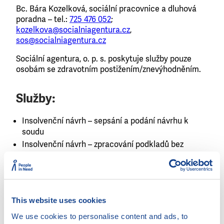
Bc. Bára Kozelková, sociální pracovnice a dluhová
poradna – tel.:
725 476 052
;
kozelkova@socialniagentura.cz
,
sos@socialniagentura.cz
Sociální agentura, o. p. s. poskytuje služby pouze
osobám se zdravotním postižením/znevýhodněním.
Služby:
Insolvenční návrh – sepsání a podání návrhu k
soudu
Insolvenční návrh – zpracování podkladů bez
podání návrhu
Obrana v exekuci
Pomoc při sestavení osobního / rodinného
rozpočtu
This website uses cookies
Pomoc při vyjednávání s věřiteli
Poradenství v případě hrozící nedobrovolné dražby
We use cookies to personalise content and ads, to