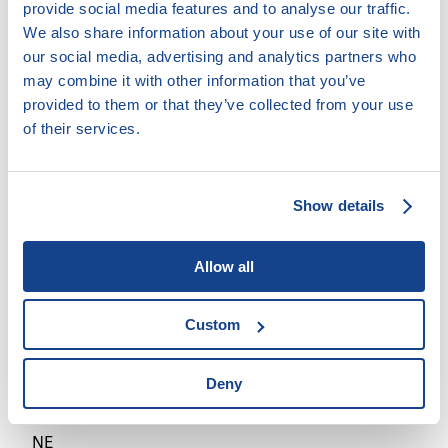
Poskytování kurzů finanční gramotnosti
provide social media features and to analyse our traffic.
We also share information about your use of our site with
Psaní návrhů, vyjádření odvolání či opravných
prostředků k soudu
our social media, advertising and analytics partners who
Řešení spotřebitelských sporů
may combine it with other information that you’ve
provided to them or that they’ve collected from your use
Vymáhání dlužného výživného
of their services.
Upřesnění cílové skupiny:
Show details
Osoby se zdravotním postižením / znevýhodněním
Forma práce:
Allow all
Ambulantní
Custom
V terénu
Deny
Bezbariérový přístup:
NE