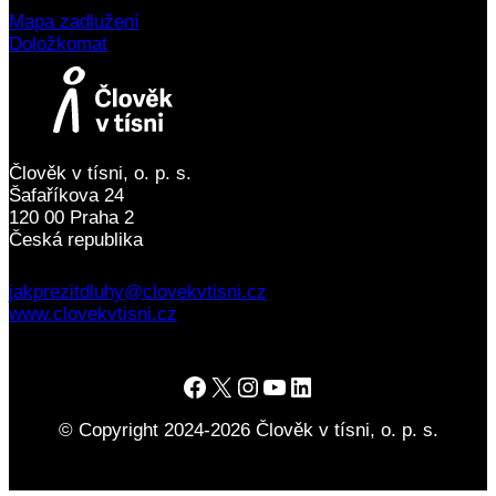
Mapa zadlužení
Doložkomat
Člověk v tísni, o. p. s.
Šafaříkova 24
120 00 Praha 2
Česká republika
jakprezitdluhy@clovekvtisni.cz
www.clovekvtisni.cz
Člověk v tísni na Facebooku
Člověk v tísni na platformě X
Člověk v tísni na Instagramu
Člověk v tísni na YouTube
Člověk v tísni na LinkedInu
© Copyright 2024-2026 Člověk v tísni, o. p. s.