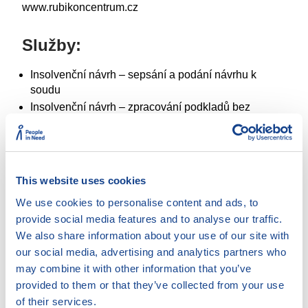
www.rubikoncentrum.cz
Služby:
Insolvenční návrh – sepsání a podání návrhu k
soudu
Insolvenční návrh – zpracování podkladů bez
podání návrhu
Obrana v exekuci
Pomoc při sestavení osobního / rodinného rozpočtu
Pomoc při vyjednávání s věřiteli
This website uses cookies
Poradenství v případě hrozící nedobrovolné dražby
We use cookies to personalise content and ads, to
Poskytování kurzů finanční gramotnosti
provide social media features and to analyse our traffic.
Psaní návrhů, vyjádření odvolání či opravných
We also share information about your use of our site with
prostředků k soudu
our social media, advertising and analytics partners who
Řešení spotřebitelských sporů
may combine it with other information that you’ve
Vymáhání dlužného výživného
provided to them or that they’ve collected from your use
Zastupování u soudu
of their services.