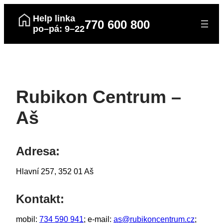
Help linka
770 600 800
po–pá: 9–22
Rubikon Centrum –
Aš
Adresa:
Hlavní 257, 352 01 Aš
Kontakt:
mobil:
734 590 941
; e-mail:
as@rubikoncentrum.cz
;