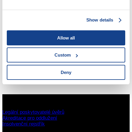
Cílová skupina:
Show details
Lidé s drogovou, kriminální minulostí či lidé bez
přístřeší
Allow all
Forma práce:
Custom
Ambulantní
Deny
Mapa všech poraden
Legální poskytovatelé úvěrů
Akreditace pro oddlužení
Insolvenční rejstřík