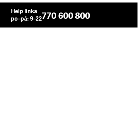
Help linka
770 600 800
po–pá: 9–22