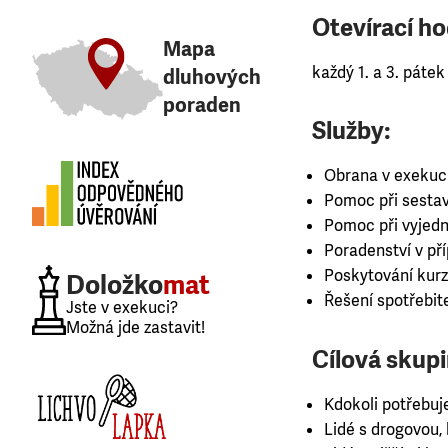
Otevírací ho
Mapa
každý 1. a 3. pátek
dluhových
poraden
Služby:
Obrana v exekuc
Pomoc při sestav
Pomoc při vyjedná
Poradenství v př
Poskytování kurz
Doložko
mat
Řešení spotřebit
Jste v exekuci?
Možná jde zastavit!
Cílová skupi
Kdokoli potřebuj
Lidé s drogovou, k