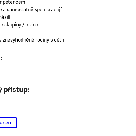
kompetencemi
ně a samostatně spolupracují
ásilí
é skupiny / cizinci
 znevýhodněné rodiny s dětmi
:
 přístup:
raden