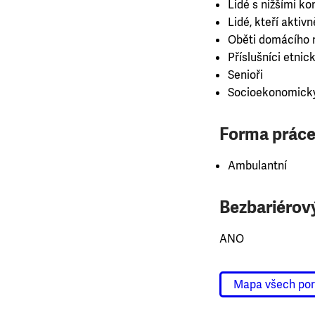
Lidé s nižšími 
Lidé, kteří aktiv
Oběti domácího n
Příslušníci etnick
Senioři
Socioekonomicky
Forma práce
Ambulantní
Bezbariérový
ANO
Mapa všech po