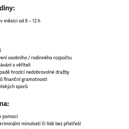
diny:
 v měsíci od 9 – 12 h
i
ení osobního / rodinného rozpočtu
vání s věřiteli
ípadě hrozící nedobrovolné dražby
ů finanční gramotnosti
elských sporů
na:
e pomoci
riminální minulostí či lidé bez přístřeší