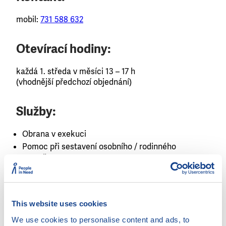
mobil:
731 588 632
Otevírací hodiny:
každá 1. středa v měsíci 13 – 17 h
(vhodnější předchozí objednání)
Služby:
Obrana v exekuci
Pomoc při sestavení osobního / rodinného
rozpočtu
Pomoc při vyjednávání s věřiteli
Poradenství v případě hrozící nedobrovolné dražby
Poskytování kurzů finanční gramotnosti
This website uses cookies
Řešení spotřebitelských sporů
We use cookies to personalise content and ads, to