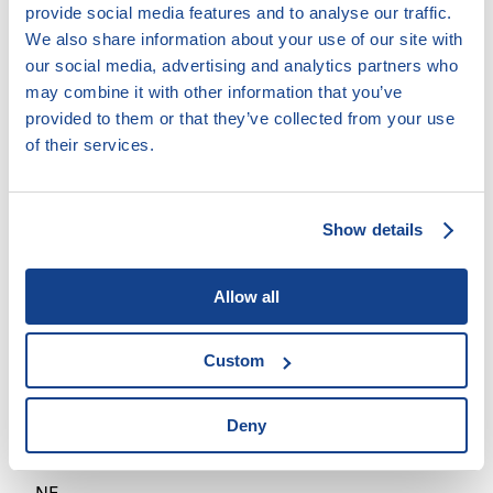
provide social media features and to analyse our traffic.
Cílová skupina:
We also share information about your use of our site with
our social media, advertising and analytics partners who
Kdokoli potřebuje pomoci
may combine it with other information that you’ve
Lidé s drogovou, kriminální minulostí či lidé bez
provided to them or that they’ve collected from your use
přístřeší
of their services.
Lidé s nižšími kompetencemi
Lidé, kteří aktivně a samostatně spolupracují
Příslušníci etnické skupiny / cizinci
Show details
Senioři
Socioekonomicky znevýhodněné rodiny s dětmi
Allow all
Forma práce:
Custom
Ambulantní
Deny
Bezbariérový přístup: