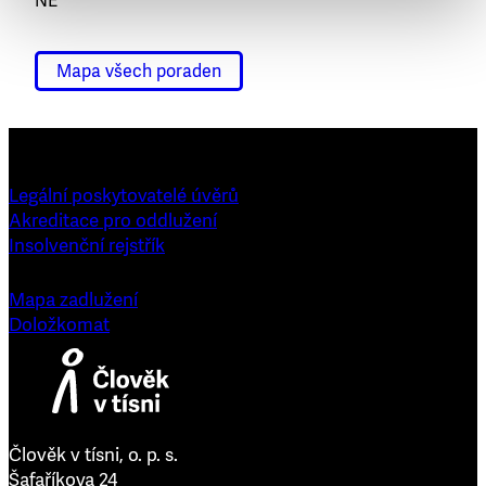
NE
Mapa všech poraden
Legální poskytovatelé úvěrů
Akreditace pro oddlužení
Insolvenční rejstřík
Mapa zadlužení
Doložkomat
Člověk v tísni, o. p. s.
Šafaříkova 24