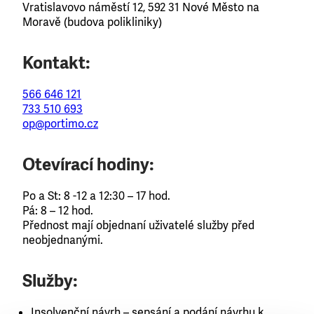
Vratislavovo náměstí 12, 592 31 Nové Město na
Moravě (budova polikliniky)
Kontakt:
566 646 121
733 510 693
op@portimo.cz
Otevírací hodiny:
Po a St: 8 -12 a 12:30 – 17 hod.
Pá: 8 – 12 hod.
Přednost mají objednaní uživatelé služby před
neobjednanými.
Služby:
Insolvenční návrh – sepsání a podání návrhu k