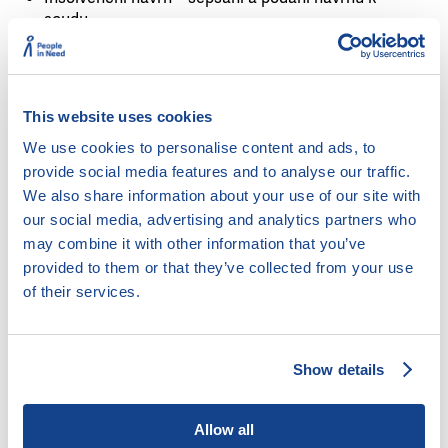
soudu
Insolvenční návrh – zpracování podkladů bez
podání návrhu
Obrana v exekuci
Pomoc při sestavení osobního / rodinného
This website uses cookies
rozpočtu
We use cookies to personalise content and ads, to
Pomoc při vyjednávání s věřiteli
provide social media features and to analyse our traffic.
Poradenství v případě hrozící nedobrovolné dražby
We also share information about your use of our site with
Psaní návrhů, vyjádření odvolání či opravných
our social media, advertising and analytics partners who
prostředků k soudu
may combine it with other information that you’ve
Vymáhání dlužného výživného
provided to them or that they’ve collected from your use
of their services.
Cílová skupina:
Kdokoli potřebuje pomoci
Show details
Lidé s drogovou, kriminální minulostí či lidé bez
přístřeší
Allow all
Lidé s nižšími kompetencemi