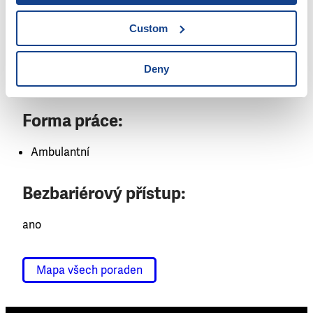
Lidé, kteří aktivně a samostatně spolupracují
Oběti domácího násilí
Custom
Příslušníci etnické skupiny / cizinci
Senioři
Deny
Socioekonomicky znevýhodněné rodiny s dětmi
Forma práce:
Ambulantní
Bezbariérový přístup:
ano
Mapa všech poraden