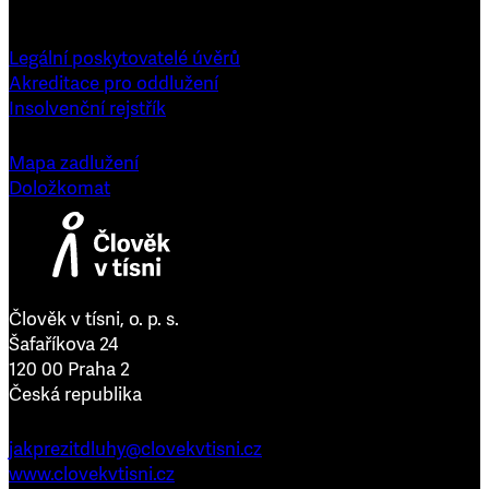
Legální poskytovatelé úvěrů
Akreditace pro oddlužení
Insolvenční rejstřík
Mapa zadlužení
Doložkomat
Člověk v tísni, o. p. s.
Šafaříkova 24
120 00 Praha 2
Česká republika
jakprezitdluhy@clovekvtisni.cz
www.clovekvtisni.cz