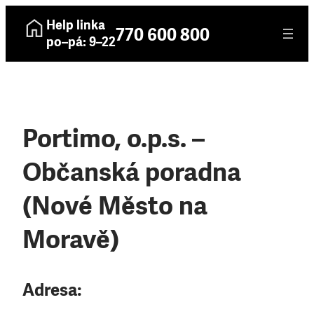
Help linka
770 600 800
po–pá: 9–22
Portimo, o.p.s. –
Občanská poradna
(Nové Město na
Moravě)
Adresa: