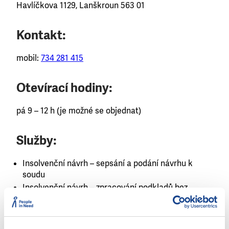
Havlíčkova 1129, Lanškroun 563 01
Kontakt:
mobil:
734 281 415
Otevírací hodiny:
pá 9 – 12 h (je možné se objednat)
Služby:
Insolvenční návrh – sepsání a podání návrhu k
soudu
Insolvenční návrh – zpracování podkladů bez
podání návrhu
Obrana v exekuci
Pomoc při vyjednávání s věřiteli