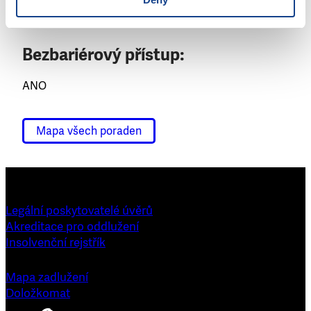
Ambulantní
Bezbariérový přístup:
ANO
Mapa všech poraden
Legální poskytovatelé úvěrů
Akreditace pro oddlužení
Insolvenční rejstřík
Mapa zadlužení
Doložkomat