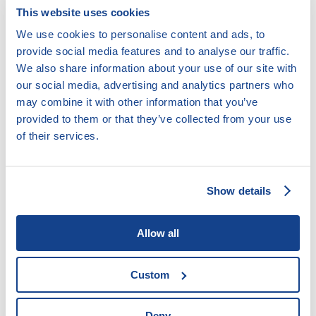
Psaní návrhů, vyjádření odvolání či opravných
This website uses cookies
prostředků k soudu
We use cookies to personalise content and ads, to
Vymáhání dlužného výživného
provide social media features and to analyse our traffic.
We also share information about your use of our site with
Cílová skupina:
our social media, advertising and analytics partners who
may combine it with other information that you’ve
Kdokoli potřebuje pomoci
provided to them or that they’ve collected from your use
Lidé s drogovou, kriminální minulostí či lidé bez
of their services.
přístřeší
Lidé s nižšími kompetencemi
Lidé, kteří aktivně a samostatně spolupracují
Show details
Oběti domácího násilí
Příslušníci etnické skupiny / cizinci
Allow all
Senioři
Socioekonomicky znevýhodněné rodiny s dětmi
Custom
Forma práce:
Deny