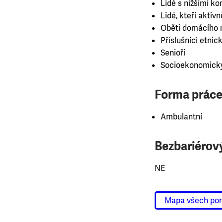
Lidé s nižšími 
Lidé, kteří aktiv
Oběti domácího n
Příslušníci etnick
Senioři
Socioekonomicky
Forma práce
Ambulantní
Bezbariérový
NE
Mapa všech po