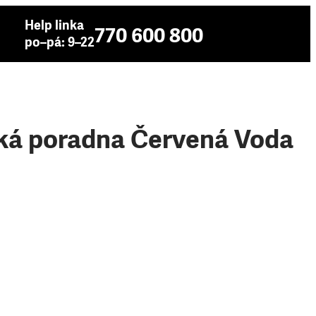
Help linka
770 600 800
po–pá: 9–22
ská poradna Červená Voda