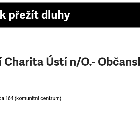
k přežít dluhy
í Charita Ústí n/O.- Občan
da 164 (komunitní centrum)