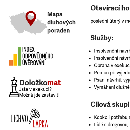
Otevírací ho
Mapa
poslední úterý v mě
dluhových
poraden
Služby:
Insolvenční návr
Insolvenční návr
Obrana v exekuc
Pomoc při vyjedná
Psaní návrhů, vy
Doložko
mat
Vymáhání dlužné
Jste v exekuci?
Možná jde zastavit!
Cílová skupi
Kdokoli potřebuj
Lidé s drogovou, k