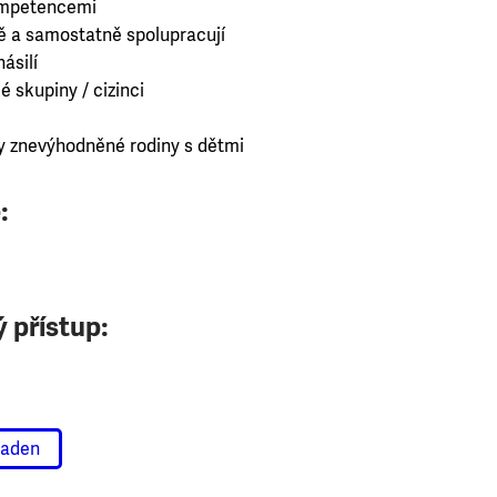
kompetencemi
ně a samostatně spolupracují
ásilí
é skupiny / cizinci
 znevýhodněné rodiny s dětmi
:
 přístup:
raden