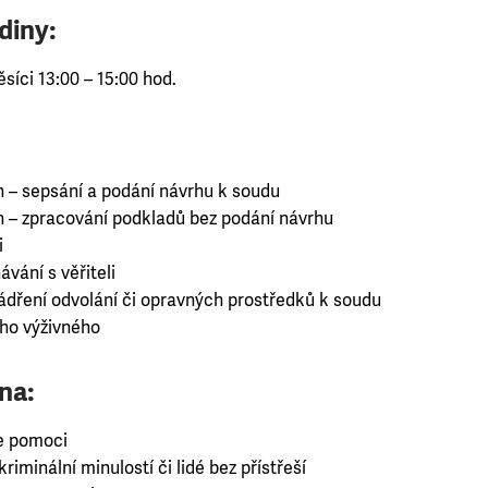
diny:
síci 13:00 – 15:00 hod.
h – sepsání a podání návrhu k soudu
h – zpracování podkladů bez podání návrhu
i
vání s věřiteli
jádření odvolání či opravných prostředků k soudu
ho výživného
na:
e pomoci
riminální minulostí či lidé bez přístřeší