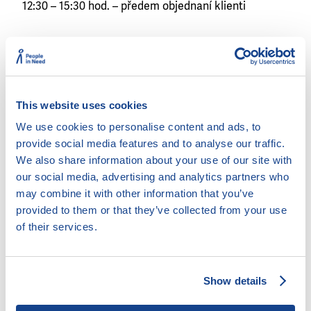
12:30 – 15:30 hod. – předem objednaní klienti
Služby:
Insolvenční návrh – zpracování podkladů bez
podání návrhu
This website uses cookies
Obrana v exekuci
Pomoc při sestavení osobního / rodinného
We use cookies to personalise content and ads, to
rozpočtu
provide social media features and to analyse our traffic.
Pomoc při vyjednávání s věřiteli
We also share information about your use of our site with
Poradenství v případě hrozící nedobrovolné dražby
our social media, advertising and analytics partners who
may combine it with other information that you’ve
Poskytování kurzů finanční gramotnosti
provided to them or that they’ve collected from your use
Řešení spotřebitelských sporů
of their services.
Vymáhání dlužného výživného
Cílová skupina:
Show details
Kdokoli potřebuje pomoci