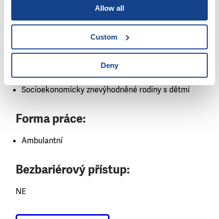
Lidé s drogovou, kriminální minulostí či lidé bez
Allow all
přístřeší
Lidé s nižšími kompetencemi
Custom
Lidé, kteří aktivně a samostatně spolupracují
Oběti domácího násilí
Příslušníci etnické skupiny / cizinci
Deny
Senioři
Socioekonomicky znevýhodněné rodiny s dětmi
Forma práce:
Ambulantní
Bezbariérový přístup:
NE