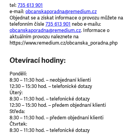
tel:
735 613 901
e-mail:
obcanskaporadna@remedium.cz
Objednat se a získat informace o provozu můžete na
telefonním čísle
735 613 901
nebo e-mailu:
obcanskaporadna@remedium.cz
. Informace o
aktuálním provozu naleznete na
https://www.remedium.cz/obcanska_poradna.php
Otevírací hodiny:
Pondělí:
8:30 – 11:30 hod. – neobjednaní klienti
12:30 – 15:30 hod. – telefonické dotazy
Úterý:
8:30 – 11:30 hod. – telefonické dotazy
12:30 – 15:30 hod. – předem objednaní klienti
Středa:
8:30 – 11:30 hod. – předem objednaní klienti
Čtvrtek:
8:30 – 11:30 hod. – telefonické dotazy