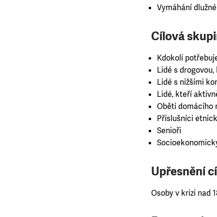
Vymáhání dlužné
Cílová skupi
Kdokoli potřebuj
Lidé s drogovou, k
Lidé s nižšími 
Lidé, kteří aktiv
Oběti domácího n
Příslušníci etnick
Senioři
Socioekonomicky
Upřesnění cí
Osoby v krizi nad 18