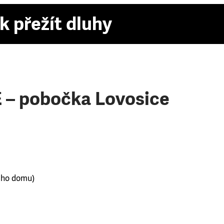
k přežít dluhy
– pobočka Lovosice
ého domu)