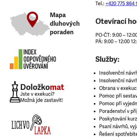
Tel.:
+420 775 864 
Mapa
Otevírací ho
dluhových
poraden
PO-ČT: 9:00 – 12:00
PÁ: 9:00 – 12:00 12
Služby:
Insolvenční návr
Insolvenční návr
Doložko
mat
Obrana v exekuc
Jste v exekuci?
Pomoc při sestav
Možná jde zastavit!
Pomoc při vyjedná
Poradenství v př
Poskytování kurz
Psaní návrhů, vy
Řešení spotřebit