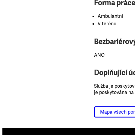
Forma práce
Ambulantní
V terénu
Bezbariérový
ANO
Doplňující ú
Služba je poskytov
je poskytována na
Mapa všech po