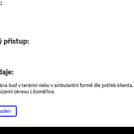
:
 přístup:
daje:
ána buď v terénní nebo v ambulantní formě dle potřeb klienta
 území okresu Litoměřice.
raden