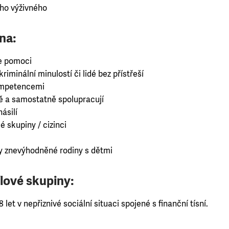
ho výživného
na:
e pomoci
riminální minulostí či lidé bez přístřeší
kompetencemi
ně a samostatně spolupracují
ásilí
é skupiny / cizinci
 znevýhodněné rodiny s dětmi
lové skupiny:
 let v nepřiznivé sociální situaci spojené s finanční tísní.