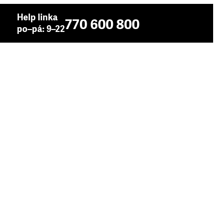
Help linka
770 600 800
po–pá: 9–22