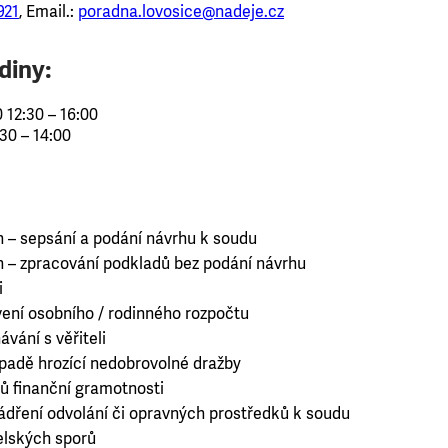
921
, Email.:
poradna.lovosice@nadeje.cz
diny:
 12:30 – 16:00
:30 – 14:00
h – sepsání a podání návrhu k soudu
h – zpracování podkladů bez podání návrhu
i
ení osobního / rodinného rozpočtu
vání s věřiteli
ípadě hrozící nedobrovolné dražby
ů finanční gramotnosti
jádření odvolání či opravných prostředků k soudu
elských sporů