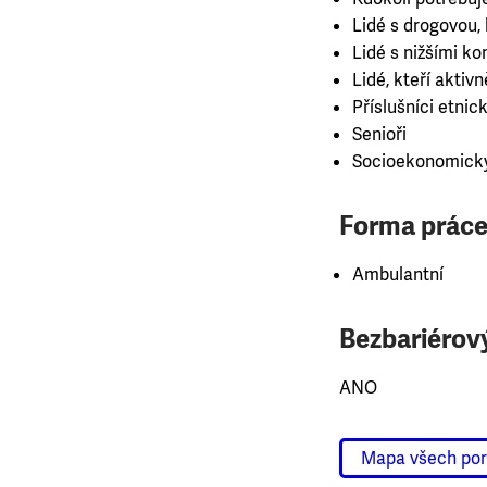
Lidé s drogovou, k
Lidé s nižšími 
Lidé, kteří aktiv
Příslušníci etnick
Senioři
Socioekonomicky
Forma práce
Ambulantní
Bezbariérový
ANO
Mapa všech po