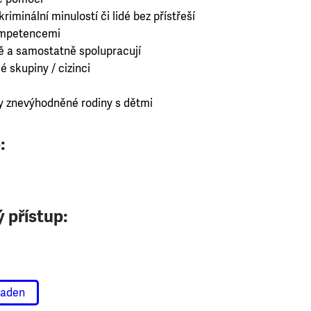
riminální minulostí či lidé bez přístřeší
kompetencemi
ně a samostatně spolupracují
é skupiny / cizinci
 znevýhodněné rodiny s dětmi
:
 přístup:
raden