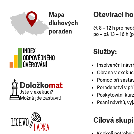
Otevírací ho
Mapa
dluhových
čt 8 – 12 h pro ne
poraden
po – pá 13 – 16 h 
Služby:
Insolvenční návr
Obrana v exekuc
Pomoc při sestav
Doložko
mat
Poradenství v př
Jste v exekuci?
Poskytování kurz
Možná jde zastavit!
Psaní návrhů, vy
Cílová skupi
Kdokoli potřebuj