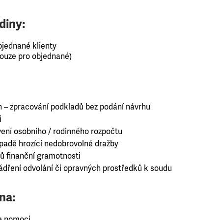
diny:
objednané klienty
(pouze pro objednané)
h – zpracování podkladů bez podání návrhu
i
ení osobního / rodinného rozpočtu
ípadě hrozící nedobrovolné dražby
ů finanční gramotnosti
jádření odvolání či opravných prostředků k soudu
na:
e pomoci