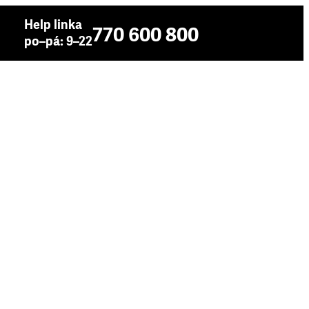
Help linka
770 600 800
po–pá: 9–22