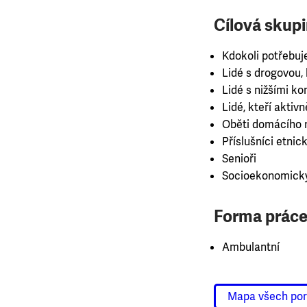
Cílová skupi
Kdokoli potřebuj
Lidé s drogovou, k
Lidé s nižšími 
Lidé, kteří aktiv
Oběti domácího n
Příslušníci etnick
Senioři
Socioekonomicky
Forma práce
Ambulantní
Mapa všech po