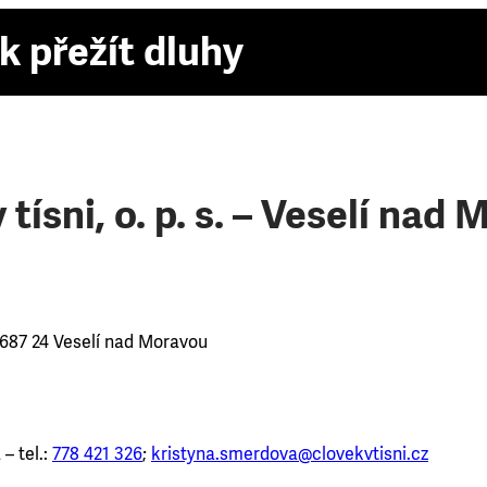
k přežít dluhy
 tísni, o. p. s. – Veselí nad
 687 24 Veselí nad Moravou
– tel.:
778 421 326
;
kristyna.smerdova@clovekvtisni.cz