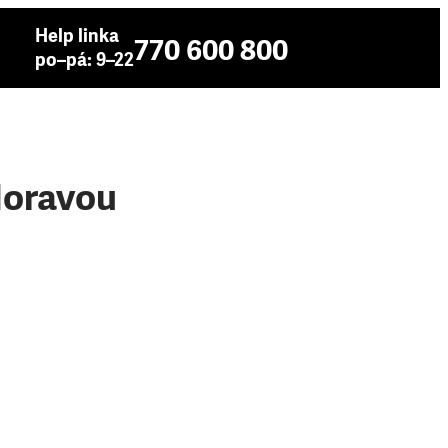
Help linka
770 600 800
po–pá: 9–22
 Moravou