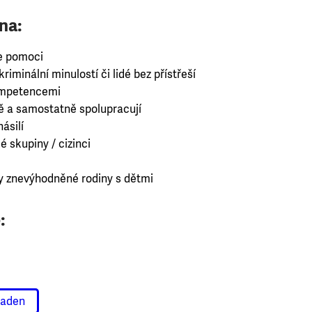
na:
e pomoci
riminální minulostí či lidé bez přístřeší
kompetencemi
ně a samostatně spolupracují
ásilí
é skupiny / cizinci
 znevýhodněné rodiny s dětmi
:
raden