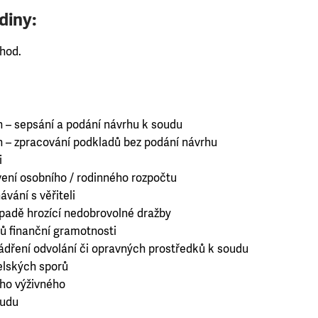
diny:
 hod.
h – sepsání a podání návrhu k soudu
h – zpracování podkladů bez podání návrhu
i
ení osobního / rodinného rozpočtu
vání s věřiteli
ípadě hrozící nedobrovolné dražby
ů finanční gramotnosti
jádření odvolání či opravných prostředků k soudu
elských sporů
ho výživného
oudu