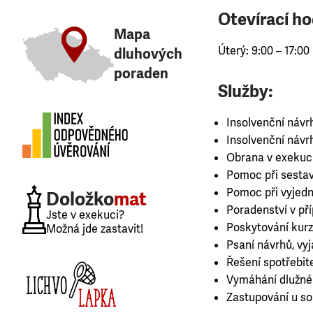
Otevírací ho
Mapa
Úterý: 9:00 – 17:00
dluhových
poraden
Služby:
Insolvenční návr
Insolvenční návr
Obrana v exekuc
Pomoc při sestav
Pomoc při vyjedná
Doložko
mat
Poradenství v př
Jste v exekuci?
Poskytování kurz
Možná jde zastavit!
Psaní návrhů, vy
Řešení spotřebit
Vymáhání dlužné
Zastupování u s