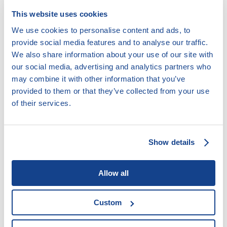
Poradenství v případě hrozící nedobrovolné dražby
This website uses cookies
Poskytování kurzů finanční gramotnosti
Psaní návrhů, vyjádření odvolání či opravných
We use cookies to personalise content and ads, to
prostředků k soudu
provide social media features and to analyse our traffic.
Řešení spotřebitelských sporů
We also share information about your use of our site with
Vymáhání dlužného výživného
our social media, advertising and analytics partners who
Zastupování u soudu
may combine it with other information that you’ve
provided to them or that they’ve collected from your use
of their services.
Cílová skupina:
Kdokoli potřebuje pomoci
Show details
Lidé s drogovou, kriminální minulostí či lidé bez
přístřeší
Lidé s nižšími kompetencemi
Allow all
Lidé, kteří aktivně a samostatně spolupracují
Oběti domácího násilí
Custom
Příslušníci etnické skupiny / cizinci
Senioři