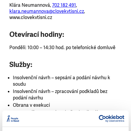
Klára Neumannová,
702 182 491
,
klara.neumannova@clovekvtisni.cz
,
www.clovekvtisni.cz
Otevírací hodiny:
Pondělí: 10:00 – 14:30 hod. po telefonické domluvě
Služby:
Insolvenční návrh – sepsání a podání návrhu k
soudu
Insolvenční návrh – zpracování podkladů bez
podání návrhu
Obrana v exekuci
Pomoc při sestavení osobního / rodinného
rozpočtu
Pomoc při vyjednávání s věřiteli