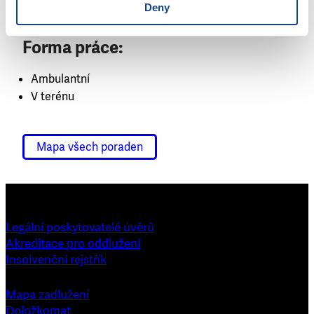
Socioekonomicky znevýhodněné rodiny s dětmi
Deny
Forma práce:
Ambulantní
V terénu
Mapa všech poraden
Legální poskytovatelé úvěrů
Akreditace pro oddlužení
Insolvenční rejstřík
Mapa zadlužení
Doložkomat