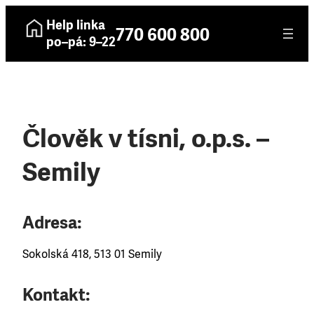
Help linka
770 600 800
po–pá: 9–22
Člověk v tísni, o.p.s. –
Semily
Adresa:
Sokolská 418, 513 01 Semily
Kontakt: