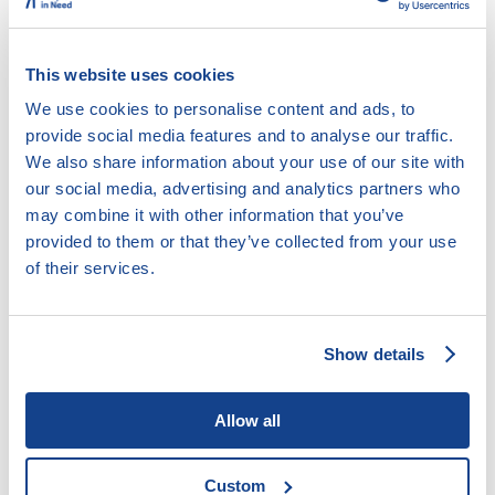
Pomoc při sestavení osobního / rodinného
rozpočtu
Pomoc při vyjednávání s věřiteli
This website uses cookies
Poradenství v případě hrozící nedobrovolné dražby
We use cookies to personalise content and ads, to
Poskytování kurzů finanční gramotnosti
provide social media features and to analyse our traffic.
Psaní návrhů, vyjádření odvolání či opravných
We also share information about your use of our site with
prostředků k soudu
our social media, advertising and analytics partners who
Řešení spotřebitelských sporů
may combine it with other information that you’ve
Vymáhání dlužného výživného
provided to them or that they’ve collected from your use
Zastupování u soudu
of their services.
Cílová skupina:
Show details
Kdokoli potřebuje pomoci
Lidé s drogovou, kriminální minulostí či lidé bez
Allow all
přístřeší
Lidé s nižšími kompetencemi
Lidé, kteří aktivně a samostatně spolupracují
Custom