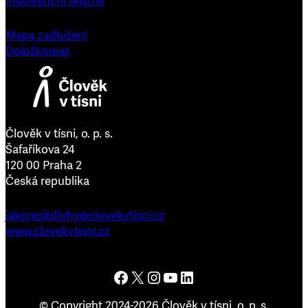
Insolvenční rejstřík
Mapa zadlužení
Doložkomat
Člověk v tísni, o. p. s.
Šafaříkova 24
120 00 Praha 2
Česká republika
jakprezitdluhy@clovekvtisni.cz
www.clovekvtisni.cz
Člověk v tísni na Facebooku
Člověk v tísni na platformě X
Člověk v tísni na Instagramu
Člověk v tísni na YouTube
Člověk v tísni na LinkedInu
© Copyright 2024-2026 Člověk v tísni, o. p. s.