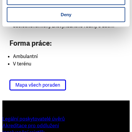
Oběti domácího násilí
Příslušníci etnické skupiny / cizinci
Deny
Senioři
Socioekonomicky znevýhodněné rodiny s dětmi
Forma práce:
Ambulantní
V terénu
Mapa všech poraden
Legální poskytovatelé úvěrů
Akreditace pro oddlužení