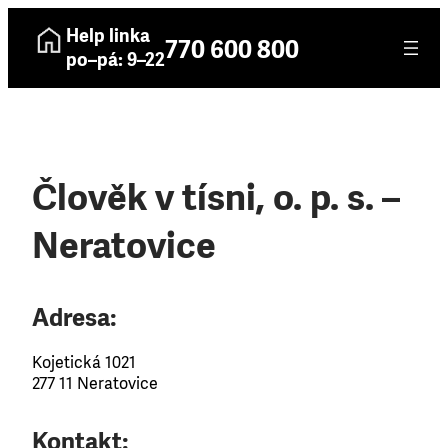
Help linka
770 600 800
po–pá: 9–22
Člověk v tísni, o. p. s. –
Neratovice
Adresa:
Kojetická 1021
277 11 Neratovice
Kontakt: