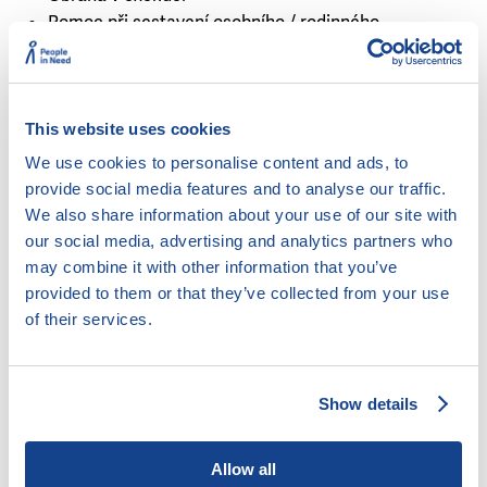
Pomoc při sestavení osobního / rodinného
rozpočtu
Pomoc při vyjednávání s věřiteli
Poradenství v případě hrozící nedobrovolné dražby
Poskytování kurzů finanční gramotnosti
This website uses cookies
Psaní návrhů, vyjádření odvolání či opravných
We use cookies to personalise content and ads, to
prostředků k soudu
provide social media features and to analyse our traffic.
Řešení spotřebitelských sporů
We also share information about your use of our site with
Vymáhání dlužného výživného
our social media, advertising and analytics partners who
Zastupování u soudu
may combine it with other information that you’ve
provided to them or that they’ve collected from your use
Cílová skupina:
of their services.
Kdokoli potřebuje pomoci
Lidé s drogovou, kriminální minulostí či lidé bez
Show details
přístřeší
Lidé s nižšími kompetencemi
Allow all
Lidé, kteří aktivně a samostatně spolupracují