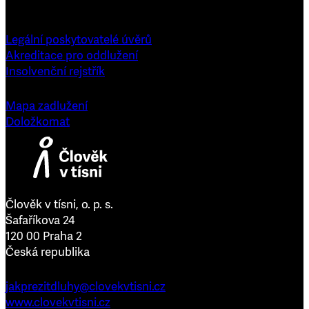
Legální poskytovatelé úvěrů
Akreditace pro oddlužení
Insolvenční rejstřík
Mapa zadlužení
Doložkomat
Člověk v tísni, o. p. s.
Šafaříkova 24
120 00 Praha 2
Česká republika
jakprezitdluhy@clovekvtisni.cz
www.clovekvtisni.cz