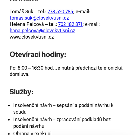
Tomáš Suk – tel.:
778 520 785
; e-mail:
tomas.suk@clovekvtisni.cz
Helena Pelcová – tel.:
702 182 871
; e-mail:
hana.pelcova@clovekvtisni.cz
www.clovekvtisni.cz
Otevírací hodiny:
Po: 8:00 – 16:30 hod. Je nutná předchozí telefonická
domluva.
Služby:
Insolvenční návrh – sepsání a podání návrhu k
soudu
Insolvenční návrh – zpracování podkladů bez
podání návrhu
Obrana v exekuci