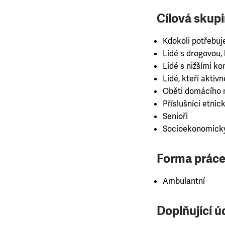
Cílová skupi
Kdokoli potřebuj
Lidé s drogovou, k
Lidé s nižšími 
Lidé, kteří aktiv
Oběti domácího n
Příslušníci etnick
Senioři
Socioekonomicky
Forma práce
Ambulantní
Doplňující ú