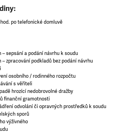
diny:
0 hod. po telefonické domluvě
h – sepsání a podání návrhu k soudu
h – zpracování podkladů bez podání návrhu
i
ení osobního / rodinného rozpočtu
vání s věřiteli
ípadě hrozící nedobrovolné dražby
ů finanční gramotnosti
jádření odvolání či opravných prostředků k soudu
elských sporů
ho výživného
oudu