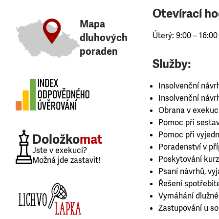
Otevírací ho
Mapa
Úterý: 9:00 – 16:0
dluhových
poraden
Služby:
Insolvenční návr
Insolvenční návr
Obrana v exekuc
Pomoc při sestav
Pomoc při vyjedná
Doložko
mat
Poradenství v př
Jste v exekuci?
Poskytování kurz
Možná jde zastavit!
Psaní návrhů, vy
Řešení spotřebit
Vymáhání dlužné
Zastupování u s