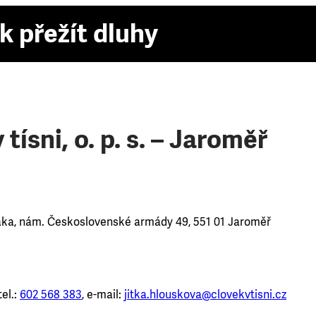
k přežít dluhy
 tísni, o. p. s. – Jaroměř
áka, nám. Československé armády 49, 551 01 Jaroměř
el.:
602 568 383
, e-mail:
jitka.hlouskova@clovekvtisni.cz