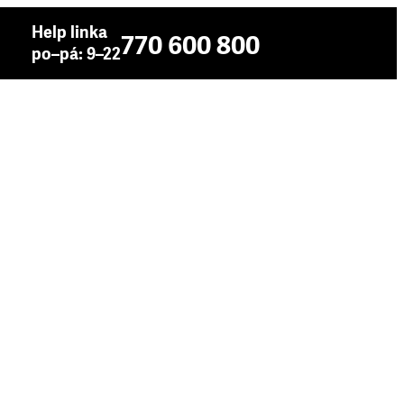
Help linka
770 600 800
po–pá: 9–22