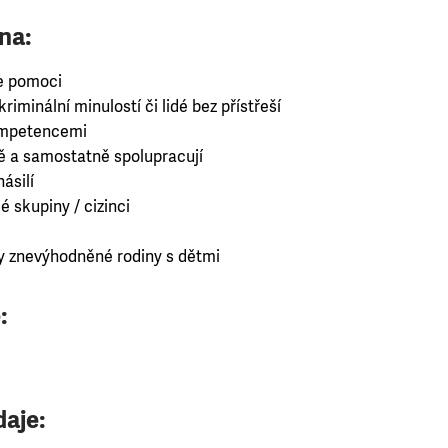
na:
e pomoci
riminální minulostí či lidé bez přístřeší
kompetencemi
ně a samostatně spolupracují
ásilí
é skupiny / cizinci
 znevýhodněné rodiny s dětmi
:
daje: