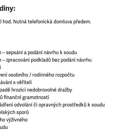
diny:
00 hod. Nutná telefonická domluva předem.
h – sepsání a podání návrhu k soudu
h – zpracování podkladů bez podání návrhu
i
ení osobního / rodinného rozpočtu
vání s věřiteli
ípadě hrozící nedobrovolné dražby
ů finanční gramotnosti
jádření odvolání či opravných prostředků k soudu
elských sporů
ho výživného
oudu