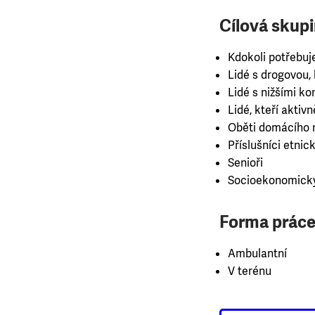
Cílová skupi
Kdokoli potřebuj
Lidé s drogovou, k
Lidé s nižšími 
Lidé, kteří aktiv
Oběti domácího n
Příslušníci etnick
Senioři
Socioekonomicky
Forma práce
Ambulantní
V terénu