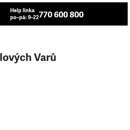
Help linka
770 600 800
po–pá: 9–22
rlových Varů