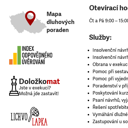
Otevírací ho
Mapa
Čt a Pá 9:00 – 15:
dluhových
poraden
Služby:
Insolvenční návr
Insolvenční návr
Obrana v exekuc
Pomoc při sestav
Pomoc při vyjedná
Doložko
mat
Poradenství v př
Jste v exekuci?
Poskytování kurz
Možná jde zastavit!
Psaní návrhů, vy
Řešení spotřebit
Vymáhání dlužné
Zastupování u s