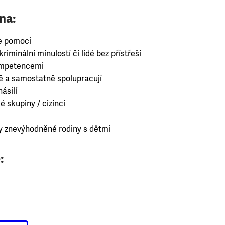
na:
e pomoci
riminální minulostí či lidé bez přístřeší
kompetencemi
ně a samostatně spolupracují
ásilí
é skupiny / cizinci
 znevýhodněné rodiny s dětmi
: