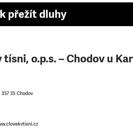
k přežít dluhy
 tísni, o.p.s. – Chodov u Ka
 357 35 Chodov
ww.clovekvtisni.cz