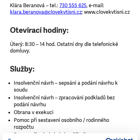
Klára Beranová – tel.:
730 555 625
, e-mail:
klara.beranova@clovekvtisni.cz
; www.clovekvtisni.cz
Otevírací hodiny:
Úterý: 8:30 – 14 hod. Ostatní dny dle telefonické
domluvy.
Služby:
Insolvenční návrh – sepsání a podání návrhu k
soudu
Insolvenční návrh – zpracování podkladů bez
podání návrhu
Obrana v exekuci
Pomoc při sestavení osobního / rodinného
rozpočtu
Pomoc při vyjednávání s věřiteli