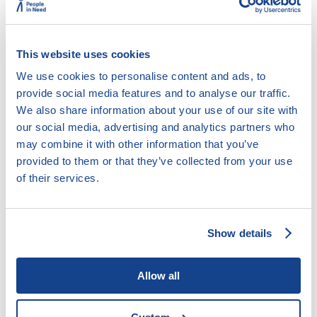
Poradenství v případě hrozící nedobrovolné dražby
Poskytování kurzů finanční gramotnosti
Psaní návrhů, vyjádření odvolání či opravných
This website uses cookies
prostředků k soudu
Řešení spotřebitelských sporů
We use cookies to personalise content and ads, to
Vymáhání dlužného výživného
provide social media features and to analyse our traffic.
Zastupování u soudu
We also share information about your use of our site with
our social media, advertising and analytics partners who
may combine it with other information that you’ve
Cílová skupina:
provided to them or that they’ve collected from your use
of their services.
Kdokoli potřebuje pomoci
Lidé s drogovou, kriminální minulostí či lidé bez
přístřeší
Show details
Lidé s nižšími kompetencemi
Lidé, kteří aktivně a samostatně spolupracují
Oběti domácího násilí
Allow all
Příslušníci etnické skupiny / cizinci
Senioři