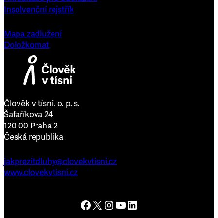
Insolvenční rejstřík
Mapa zadlužení
Doložkomat
Člověk v tísni, o. p. s.
Šafaříkova 24
120 00 Praha 2
Česká republika
jakprezitdluhy@clovekvtisni.cz
www.clovekvtisni.cz
Člověk v tísni na Facebooku
Člověk v tísni na platformě X
Člověk v tísni na Instagramu
Člověk v tísni na YouTube
Člověk v tísni na LinkedInu