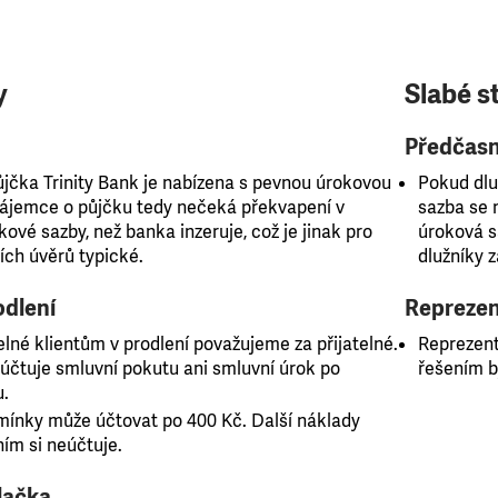
y
Slabé s
Předčasn
ůjčka Trinity Bank je nabízena s pevnou úrokovou
Pokud dlu
Zájemce o půjčku tedy nečeká překvapení v
sazba se 
ové sazby, než banka inzeruje, což je jinak pro
úroková s
ch úvěrů typické.
dlužníky z
odlení
Reprezen
lné klientům v prodlení považujeme za přijatelné.
Reprezent
eúčtuje smluvní pokutu ani smluvní úrok po
řešením b
u.
mínky může účtovat po 400 Kč. Další náklady
ním si neúčtuje.
lačka