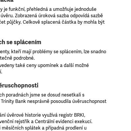
y je funkční, přehledná a umožňuje jednoduše
 úvěru. Zobrazená úroková sazba odpovídá sazbě
čet půjčky. Celkově splacená částka by mohla být
ích se splácením
enty, kteří mají problémy se splácením, lze snadno
tatečně podrobné.
uvedeny také ceny upomínek a další možné
í.
ěruschopnosti
ch poradnách jsme se dosud nesetkali s
 Trinity Bank nesprávně posoudila úvěruschopnost
í úvěrové historie využívá registr BRKI,
venční rejstřík a Centrální evidenci exekucí.
i měsíčních splátek a případná prodlení u