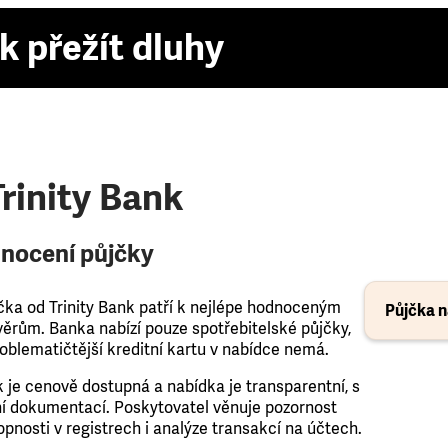
k přežít dluhy
rinity Bank
nocení půjčky
čka od Trinity Bank patří k nejlépe hodnoceným
Půjčka n
ěrům. Banka nabízí pouze spotřebitelské půjčky,
oblematičtější kreditní kartu v nabídce nemá.
k je cenově dostupná a nabídka je transparentní, s
í dokumentací. Poskytovatel věnuje pozornost
pnosti v registrech i analýze transakcí na účtech.