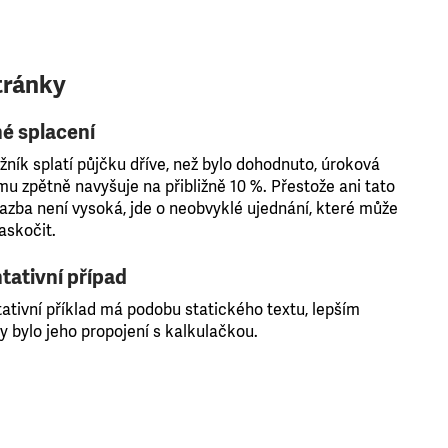
tránky
é splacení
žník splatí půjčku dříve, než bylo dohodnuto, úroková
mu zpětně navyšuje na přibližně 10 %. Přestože ani tato
azba není vysoká, jde o neobvyklé ujednání, které může
askočit.
tativní případ
ativní příklad má podobu statického textu, lepším
y bylo jeho propojení s kalkulačkou.