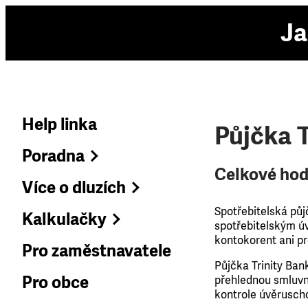
Ja
Help linka
Půjčka T
Poradna
Celkové hod
Více o dluzích
Spotřebitelská půj
Kalkulačky
spotřebitelským úv
kontokorent ani pr
Pro zaměstnavatele
Půjčka Trinity Ban
Pro obce
přehlednou smluvn
kontrole úvěruscho