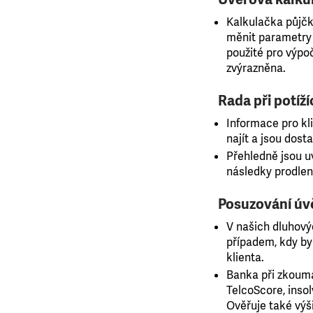
Kalkulačka půjčk
měnit parametry
použité pro výpo
zvýrazněna.
Rada při potíž
Informace pro kli
najít a jsou dos
Přehledně jsou 
následky prodlen
Posuzování úv
V našich dluhový
případem, kdy by
klienta.
Banka při zkoumán
TelcoScore, insol
Ověřuje také výš