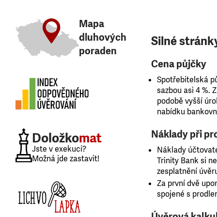
Mapa
dluhových
Silné stránk
poraden
Cena půjčky
Spotřebitelská p
sazbou asi 4 %. 
podobě vyšší úrok
nabídku bankovní
Náklady při pr
Doložko
mat
Jste v exekuci?
Náklady účtovate
Možná jde zastavit!
Trinity Bank si n
zesplatnění úvěr
Za první dvě upo
spojené s prodle
Úvěrová kalku