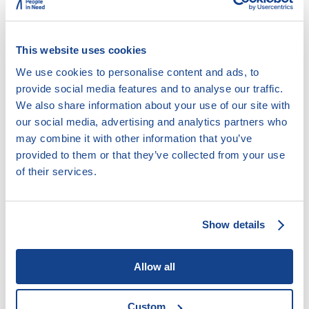
zprostředkovatelé. Ti jsou totiž motivování provizí za
sepsání nové smlouvy a informace mohou lidem
podávat zkresleně
,“ upozorňuje David Borges,
analytik organizace Člověk v tísni. „
Zda je změna
This website uses cookies
opravdu výhodná, lze posoudit pouze se znalostí
We use cookies to personalise content and ads, to
sankcí stávajícího dodavatele (viz infobox). Bez obav
mohou být pouze lidé, kteří mají smlouvy s výpovědní
provide social media features and to analyse our traffic.
lhůtou. Ta je obvykle tříměsíční a při jejím dodržení
We also share information about your use of our site with
žádná pokuta nehrozí,
“ dodává Borges.
our social media, advertising and analytics partners who
may combine it with other information that you’ve
Novelu zákona ještě projedná Senát a musí ji
provided to them or that they’ve collected from your use
podepsat prezident. V platnost pak vstoupí
v průběhu roku 2025.
of their services.
Ilustrace: Freepik
Show details
Vyplatí se změna dodavatele?
Allow all
Pan Daniel uzavřel
před rokem
smlouvu na
Custom