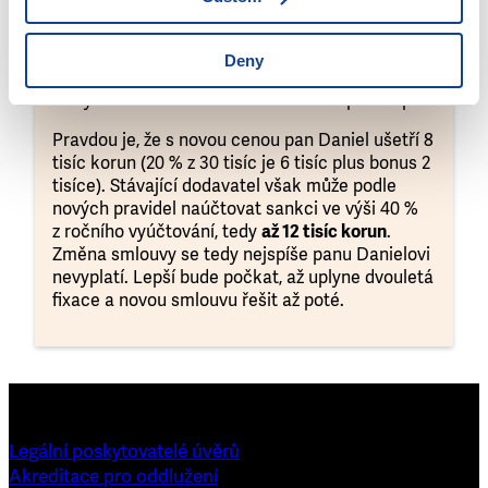
dodávku plynu
s dvouletou fixací
. Ročně za plyn
zaplatí 30 tisíc korun. Po telefonu nyní dostal
nabídku na přechod k jinému dodavateli s tím,
Deny
že nová cena je o 20 % nižší a navíc získá bonus
ve výši 2 tisíce korun. Má na nabídku přistoupit?
Pravdou je, že s novou cenou pan Daniel ušetří 8
tisíc korun (20 % z 30 tisíc je 6 tisíc plus bonus 2
tisíce). Stávající dodavatel však může podle
nových pravidel naúčtovat sankci ve výši 40 %
z ročního vyúčtování, tedy
až 12 tisíc korun
.
Změna smlouvy se tedy nejspíše panu Danielovi
nevyplatí. Lepší bude počkat, až uplyne dvouletá
fixace a novou smlouvu řešit až poté.
Legální poskytovatelé úvěrů
Akreditace pro oddlužení