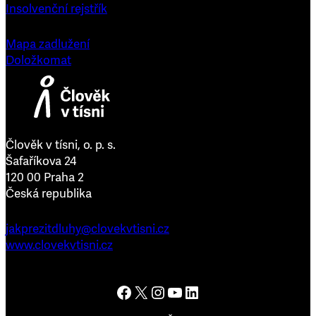
Insolvenční rejstřík
Mapa zadlužení
Doložkomat
Člověk v tísni, o. p. s.
Šafaříkova 24
120 00 Praha 2
Česká republika
jakprezitdluhy@clovekvtisni.cz
www.clovekvtisni.cz
Člověk v tísni na Facebooku
Člověk v tísni na platformě X
Člověk v tísni na Instagramu
Člověk v tísni na YouTube
Člověk v tísni na LinkedInu