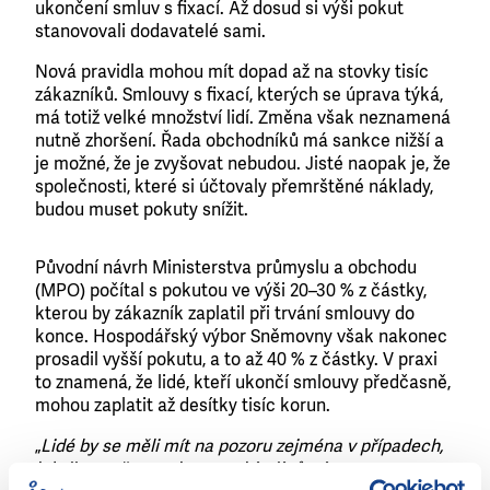
ukončení smluv s fixací. Až dosud si výši pokut
stanovovali dodavatelé sami.
Nová pravidla mohou mít dopad až na stovky tisíc
zákazníků. Smlouvy s fixací, kterých se úprava týká,
má totiž velké množství lidí. Změna však neznamená
nutně zhoršení. Řada obchodníků má sankce nižší a
je možné, že je zvyšovat nebudou. Jisté naopak je, že
společnosti, které si účtovaly přemrštěné náklady,
budou muset pokuty snížit.
Původní návrh Ministerstva průmyslu a obchodu
(MPO) počítal s pokutou ve výši 20–30 % z částky,
kterou by zákazník zaplatil při trvání smlouvy do
konce. Hospodářský výbor Sněmovny však nakonec
prosadil vyšší pokutu, a to až 40 % z částky. V praxi
to znamená, že lidé, kteří ukončí smlouvy předčasně,
mohou zaplatit až desítky tisíc korun.
„
Lidé by se měli mít na pozoru zejména v případech,
kdy jim změnu smlouvy nabízejí různí