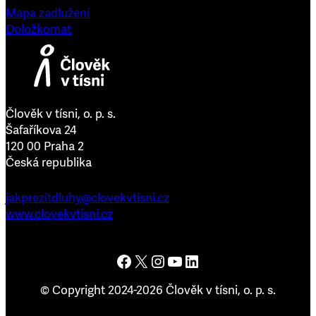
Mapa zadlužení
Doložkomat
Člověk v tísni, o. p. s.
Šafaříkova 24
120 00 Praha 2
Česká republika
jakprezitdluhy@clovekvtisni.cz
www.clovekvtisni.cz
Člověk v tísni na Facebooku
Člověk v tísni na platformě X
Člověk v tísni na Instagramu
Člověk v tísni na YouTube
Člověk v tísni na LinkedInu
© Copyright 2024-2026 Člověk v tísni, o. p. s.