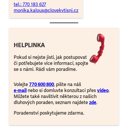
tel.: 770 183 627
monika.kalous@clovekvtisni.cz
HELPLINKA
Pokud si nejste jisti, jak postupovat
či potřebujete více informací, spojte
se s námi. Rádi vám poradíme.
Volejte
770 600 800
, pište na náš
e-mail
nebo si domluvte konzultaci přes
video
.
Můžete také navštívit některou z našich
dluhových poraden, seznam najdete
zde
.
Poradenství poskytujeme zdarma.