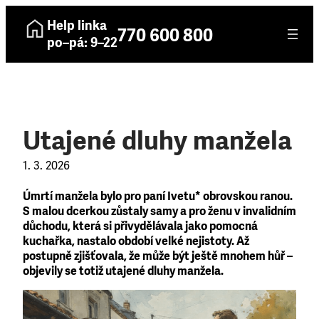
Help linka
770 600 800
po–pá: 9–22
Utajené dluhy manžela
1. 3. 2026
Úmrtí manžela bylo pro paní Ivetu* obrovskou ranou.
S malou dcerkou zůstaly samy a pro ženu v invalidním
důchodu, která si přivydělávala jako pomocná
kuchařka, nastalo období velké nejistoty. Až
postupně zjišťovala, že může být ještě mnohem hůř –
objevily se totiž utajené dluhy manžela.