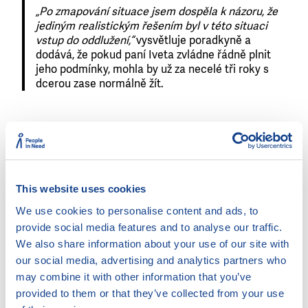
„Po zmapování situace jsem dospěla k názoru, že
jediným realistickým řešením byl v této situaci
vstup do oddlužení,“
vysvětluje poradkyně a
dodává, že pokud paní Iveta zvládne řádně plnit
jeho podmínky, mohla by už za necelé tři roky s
dcerou zase normálně žít.
Soud návrh přijal a následně oddlužení schválil, čímž
paní Iveta získala právní ochranu před exekutory a
šanci na nový začátek.
This website uses cookies
Bez podpory okolí by dluhy
We use cookies to personalise content and ads, to
provide social media features and to analyse our traffic.
manžela nevyřešila
We also share information about your use of our site with
our social media, advertising and analytics partners who
Za velmi důležitou poradkyně považuje roli kolegyně
may combine it with other information that you’ve
paní Ivety, která ji přiměla situaci řešit. Lidé s
podobnými těžkostmi často potřebují podporu
provided to them or that they’ve collected from your use
blízkých, bez které se ve své zkroušenosti k ničemu