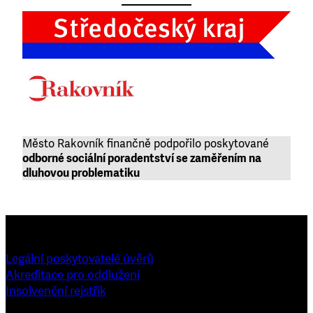
Město Rakovník finančně podpořilo poskytované
odborné sociální poradentství se zaměřením na
dluhovou problematiku
Legální poskytovatelé úvěrů
Akreditace pro oddlužení
Insolvenční rejstřík