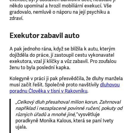
někdo upomínal a hrozil mobiliární exekucí. Vše
gradovalo, nemluvě o náporu na její psychiku a
zdraví.
Exekutor zabavil auto
A pak jednoho rána, když se blížila k autu, kterým
dojížděla do práce, jí zastoupil cestu vykonavatel
exekutora, vzal jí klíčky a vůz zabavil. Pro zoufalou
ženu to byla poslední kapka.
Kolegyně v práci ji pak přesvědčila, že dluhy manžela
musí začít řešit. Společně proto navštívily
dluhovou
poradnu Člověka v tísni v Rakovníku
.
„Celkový dluh přesahoval milion korun. Zahrnoval
například i nezaplacené povinné ručení, pokuty od
různých úřadů a mnohé jiné,“
vysvětluje
poradkyně Monika Kalous, která se paní Ivety
ujala.