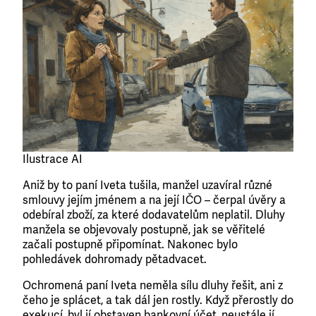
Ilustrace AI
Aniž by to paní Iveta tušila, manžel uzavíral různé
smlouvy jejím jménem a na její IČO – čerpal úvěry a
odebíral zboží, za které dodavatelům neplatil. Dluhy
manžela se objevovaly postupně, jak se věřitelé
začali postupně připomínat. Nakonec bylo
pohledávek dohromady pětadvacet.
Ochromená paní Iveta neměla sílu dluhy řešit, ani z
čeho je splácet, a tak dál jen rostly. Když přerostly do
exekucí, byl jí obstaven bankovní účet, neustále jí