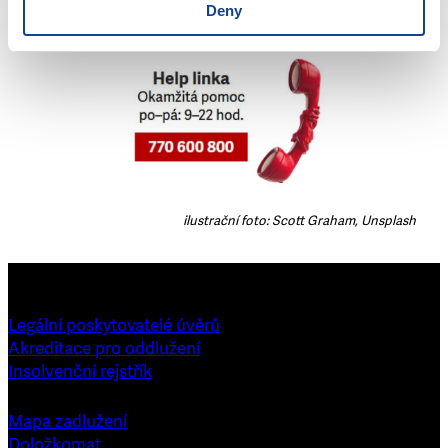
Deny
Pro více informací se můžete obrátit na naši help
linku 770 600 800
.
ilustrační foto: Scott Graham, Unsplash
Legální poskytovatelé úvěrů
Akreditace pro oddlužení
Insolvenční rejstřík
Mapa zadlužení
Doložkomat