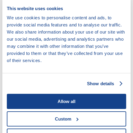
This website uses cookies
We use cookies to personalise content and ads, to
Dosud byl základním předpokladem oddlužení
provide social media features and to analyse our traffic.
během pěti let uhrazení aspoň 30 % dluhů. Pokud
We also share information about your use of our site with
dlužník zaplatil méně, o oddlužení rozhodl soud. V
our social media, advertising and analytics partners who
kratší variantě tří let lidé museli uhradit nejméně 60
may combine it with other information that you’ve
% dluhů. Tříletá lhůta se vztahovala i na seniory, lidi
provided to them or that they’ve collected from your use
se zdravotním postižením nebo s dluhy z dětství.
of their services.
Výpočet srážky
Show details
Některé podmínky se ale pro tříleté oddlužení
zpřísňují. Pokud se oddlužený člověk dostane znovu
do dluhů, do stejného procesu nesmí vstoupit dalších
Allow all
12 let, místo nynějších 10 let. Zároveň platí, že pokud
člověk vstoupí do oddlužení v období 20 let po
Custom
osvobození od placení zbývajících pohledávek, musí
už plnit splátkový kalendář pěti let.