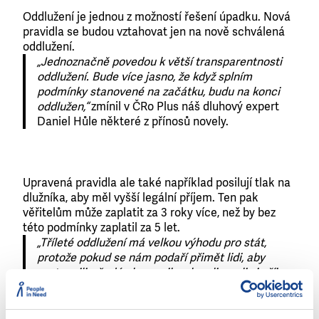
Oddlužení je jednou z možností řešení úpadku. Nová
pravidla se budou vztahovat jen na nově schválená
oddlužení.
„Jednoznačně povedou k větší transparentnosti
oddlužení. Bude více jasno, že když splním
podmínky stanovené na začátku, budu na konci
oddlužen,“
zmínil v ČRo Plus náš dluhový expert
Daniel Hůle některé z přínosů novely.
Upravená pravidla ale také například posilují tlak na
dlužníka, aby měl vyšší legální příjem. Ten pak
věřitelům může zaplatit za 3 roky více, než by bez
této podmínky zaplatil za 5 let.
„Tříleté oddlužení má velkou výhodu pro stát,
protože pokud se nám podaří přimět lidi, aby
vystoupili z šedé ekonomiky, zlegalizovali si příjem
a vstoupili do oddlužení, pak stát i u člověka, který
dělá za minimální mzdu, získá měsíčně na
odvodech 9 000 korun,“
podotkl Daniel Hůle.