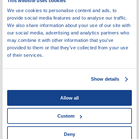
This website uses cookies
13. 11. 2025
We use cookies to personalise content and ads, to
NADĚJE – pobočka Lovosice
provide social media features and to analyse our traffic.
We also share information about your use of our site with
our social media, advertising and analytics partners who
13. 11. 2025
NADĚJE – pobočka Klášterec nad Ohří
may combine it with other information that you’ve
provided to them or that they’ve collected from your use
Předchozí stránka
1
2
3
4
5
…
48
Další stránka
of their services.
Show details
Legální poskytovatelé úvěrů
Akreditace pro oddlužení
Allow all
Insolvenční rejstřík
Mapa zadlužení
Custom
Doložkomat
Deny