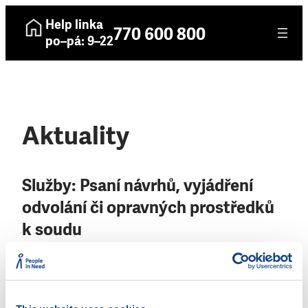
Help linka
770 600 800
po–pá: 9–22
Aktuality
Služby:
Psaní návrhů, vyjádření
odvolání či opravných prostředků
k soudu
13. 11. 2025
NADĚJE – pobočka Roudnice nad Labem