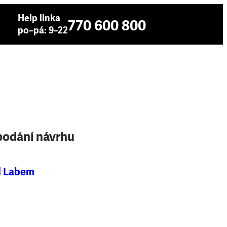
Help linka
770 600 800
po–pá: 9–22
podání návrhu
d Labem