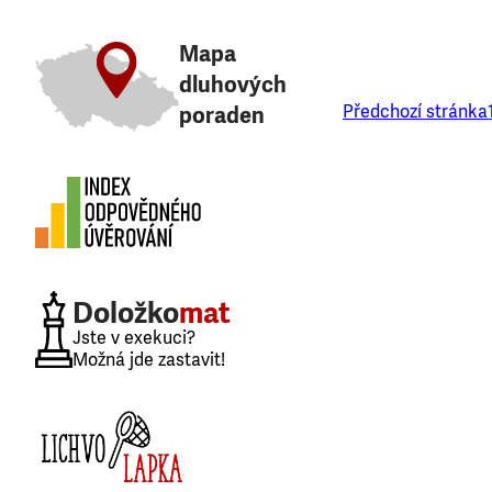
Mapa
dluhových
Předchozí stránka
poraden
Doložko
mat
Jste v exekuci?
Možná jde zastavit!