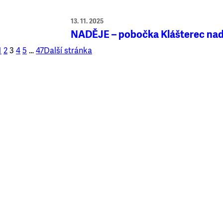
13. 11. 2025
NADĚJE – pobočka Klášterec nad
1
2
3
4
5
…
47
Další stránka