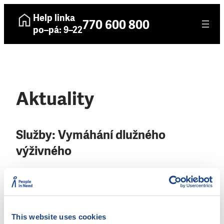
Help linka
770 600 800
po–pá: 9–22
Aktuality
Služby:
Vymáhání dlužného
výživného
2. 12. 2025
Člověk v tísni, o. p. s. – Teplice
This website uses cookies
18. 11. 2025