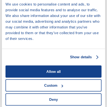
NADĚJE – pobočka Kadaň – Prunéřov
We use cookies to personalise content and ads, to
provide social media features and to analyse our traffic.
We also share information about your use of our site with
13. 11. 2025
our social media, advertising and analytics partners who
NADĚJE – pobočka Štětí
may combine it with other information that you’ve
Předchozí stránka
1
2
3
4
…
46
Další stránka
provided to them or that they’ve collected from your use
of their services.
Legální poskytovatelé úvěrů
Show details
Akreditace pro oddlužení
Insolvenční rejstřík
Allow all
Mapa zadlužení
Doložkomat
Custom
Deny