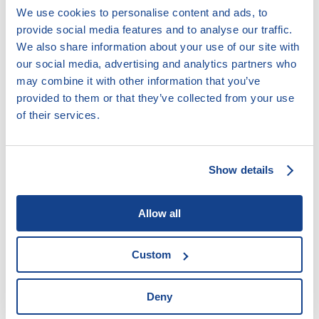
NADĚJE – pobočka Kadaň – Prunéřov
We use cookies to personalise content and ads, to
provide social media features and to analyse our traffic.
We also share information about your use of our site with
13. 11. 2025
our social media, advertising and analytics partners who
NADĚJE – pobočka Štětí
may combine it with other information that you’ve
Předchozí stránka
1
2
3
4
…
52
Další stránka
provided to them or that they’ve collected from your use
of their services.
Legální poskytovatelé úvěrů
Show details
Akreditace pro oddlužení
Insolvenční rejstřík
Allow all
Mapa zadlužení
Doložkomat
Custom
Deny