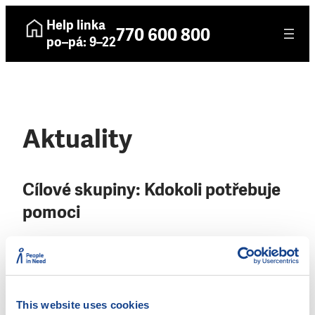
Help linka
770 600 800
po–pá: 9–22
Aktuality
Cílové skupiny:
Kdokoli potřebuje
pomoci
2. 12. 2025
Člověk v tísni, o. p. s. – Teplice
This website uses cookies
18. 11. 2025