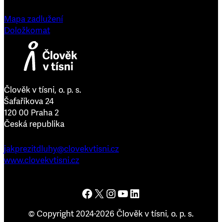
Mapa zadlužení
Doložkomat
Člověk v tísni, o. p. s.
Šafaříkova 24
120 00 Praha 2
Česká republika
jakprezitdluhy@clovekvtisni.cz
www.clovekvtisni.cz
Člověk v tísni na Facebooku
Člověk v tísni na platformě X
Člověk v tísni na Instagramu
Člověk v tísni na YouTube
Člověk v tísni na LinkedInu
© Copyright 2024-2026 Člověk v tísni, o. p. s.