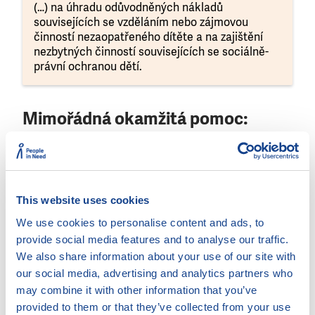
(…) na úhradu odůvodněných nákladů
souvisejících se vzděláním nebo zájmovou
činností nezaopatřeného dítěte a na zajištění
nezbytných činností souvisejících se sociálně-
právní ochranou dětí.
Mimořádná okamžitá pomoc:
často kladené otázky
Pro koho je pomoc určena?
MOP je určen pro nezaopatřené děti všech věkových
This website uses cookies
kategorií až do 26 let věku.
We use cookies to personalise content and ads, to
Na co konkrétně lze pomoc využít?
provide social media features and to analyse our traffic.
We also share information about your use of our site with
– na školní pomůcky, včetně pomůcek pro studenty
our social media, advertising and analytics partners who
SŠ a VŠ
may combine it with other information that you’ve
– na zájmové kroužky,
provided to them or that they’ve collected from your use
– na akce pořádané školou (např. lyžařský výcvik),