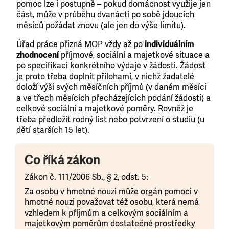
pomoc lze i postupně – pokud domácnost využije jen
část, může v průběhu dvanácti po sobě jdoucích
měsíců požádat znovu (ale jen do výše limitu).
Úřad práce přizná MOP vždy až po
individuálním
zhodnocení
příjmové, sociální a majetkové situace a
po specifikaci konkrétního výdaje v žádosti. Žádost
je proto třeba doplnit přílohami, v nichž žadatelé
doloží výši svých měsíčních příjmů (v daném měsíci
a ve třech měsících přecházejících podání žádosti) a
celkové sociální a majetkové poměry. Rovněž je
třeba předložit rodný list nebo potvrzení o studiu (u
dětí starších 15 let).
Co říká zákon
Zákon č. 111/2006 Sb., § 2, odst. 5:
Za osobu v hmotné nouzi může orgán pomoci v
hmotné nouzi považovat též osobu, která nemá
vzhledem k příjmům a celkovým sociálním a
majetkovým poměrům dostatečné prostředky