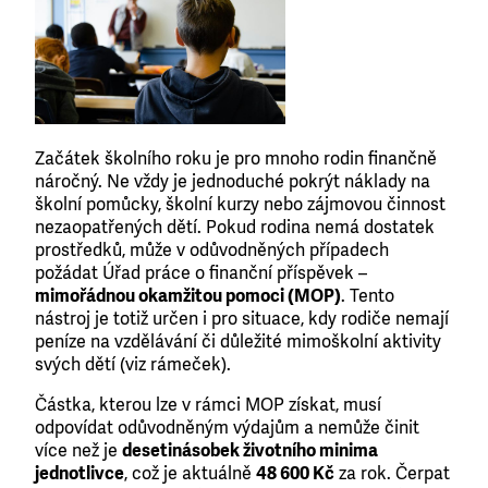
Začátek školního roku je pro mnoho rodin finančně
náročný. Ne vždy je jednoduché pokrýt náklady na
školní pomůcky, školní kurzy nebo zájmovou činnost
nezaopatřených dětí. Pokud rodina nemá dostatek
prostředků, může v odůvodněných případech
požádat Úřad práce o finanční příspěvek –
mimořádnou okamžitou pomoci (MOP)
. Tento
nástroj je totiž určen i pro situace, kdy rodiče nemají
peníze na vzdělávání či důležité mimoškolní aktivity
svých dětí (viz rámeček).
Částka, kterou lze v rámci MOP získat, musí
odpovídat odůvodněným výdajům a nemůže činit
více než je
desetinásobek životního minima
jednotlivce
, což je aktuálně
48 600 Kč
za rok. Čerpat