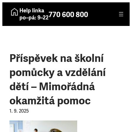
Help linka
770 600 800
po–pá: 9–22
Příspěvek na školní
pomůcky a vzdělání
dětí – Mimořádná
okamžitá pomoc
1. 9. 2025