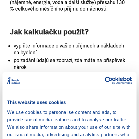
(nájemné, energie, voda a další služby) přesahují 30
% celkového měsíčního příjmu domácnosti.
Jak kalkulačku použít?
vyplňte informace o vašich příjmech a nákladech
na bydlení.
po zadání údajů se zobrazí, zda máte na příspěvek
nárok
Výpočet příspěvku
Mám nárok na příspěvek na
This website uses cookies
bydlení – co dál?
We use cookies to personalise content and ads, to
provide social media features and to analyse our traffic.
Pokud kalkulačka ukáže, že máte na příspěvek
We also share information about your use of our site with
nárok, můžete podat žádost na nejbližší pobočce
our social media, advertising and analytics partners who
Úřadu práce nebo
on-line
v systému Ministerstva