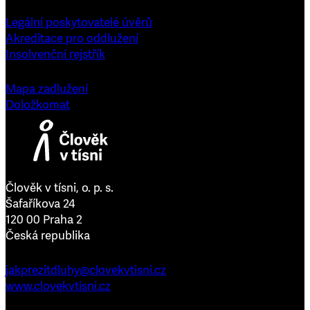
Legální poskytovatelé úvěrů
Akreditace pro oddlužení
Insolvenční rejstřík
Mapa zadlužení
Doložkomat
Člověk v tísni, o. p. s.
Šafaříkova 24
120 00 Praha 2
Česká republika
jakprezitdluhy@clovekvtisni.cz
www.clovekvtisni.cz