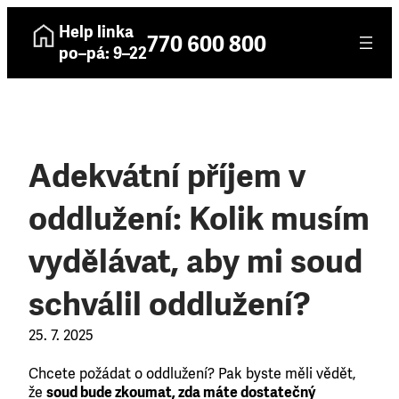
Help linka
770 600 800
po–pá: 9–22
Adekvátní příjem v
oddlužení: Kolik musím
vydělávat, aby mi soud
schválil oddlužení?
25. 7. 2025
Chcete požádat o oddlužení? Pak byste měli vědět,
že
soud bude zkoumat, zda máte dostatečný