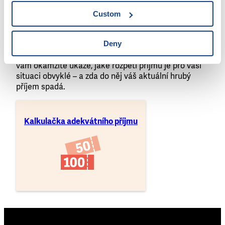
příjmu
Custom
Na našem webu nyní najdete novou
kalkulačku
adekvátního příjmu pro oddlužení
. Ta využívá stejná
Deny
data a metodiku jako soudy. Stačí vyplnit základní
informace (věk, vzdělání, obor, kraj) a kalkulačka
vám okamžitě ukáže, jaké rozpětí příjmů je pro vaši
situaci obvyklé – a zda do něj váš aktuální hrubý
příjem spadá.
Kalkulačka adekvátního příjmu