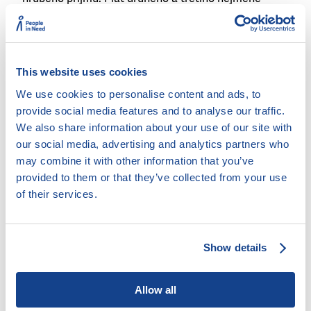
vydělávajícího z nich pak tvoří rozpětí, které soud
obvykle považuje za dostatečné.
Proč je adekvátní příjem důležitý?
This website uses cookies
Aby soud oddlužení povolil, musí být přesvědčen, že
We use cookies to personalise content and ads, to
dlužník bude k plnému uspokojení svých věřitelů
provide social media features and to analyse our traffic.
vynakládat
veškeré úsilí
, které po něm lze
spravedlivě požadovat. To znamená zejména
We also share information about your use of our site with
vykonávat
přiměřenou výdělečnou činnost
. Pokud by
our social media, advertising and analytics partners who
si například někdo účelově snížil úvazek nebo
may combine it with other information that you’ve
pracoval pod úrovní svých schopností, soud by to
provided to them or that they’ve collected from your use
mohl vyhodnotit jako překážku vstupu do oddlužení.
of their services.
Pokud má naopak dlužník objektivně ztížený přístup
na trh práce – například kvůli zdravotnímu stavu –
soudy to obvykle vezmou v potaz a akceptují i nižší
Show details
příjem. Vždy však musí být doloženo, že se dlužník
snaží pracovat přiměřeně svým možnostem.
Allow all
Vyzkoušejte kalkulačku adekvátního