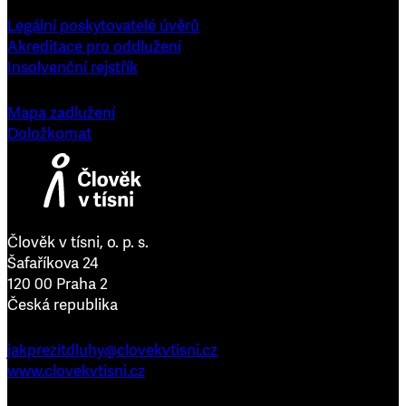
Legální poskytovatelé úvěrů
Akreditace pro oddlužení
Insolvenční rejstřík
Mapa zadlužení
Doložkomat
Člověk v tísni, o. p. s.
Šafaříkova 24
120 00 Praha 2
Česká republika
jakprezitdluhy@clovekvtisni.cz
www.clovekvtisni.cz