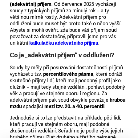
(adekvátní) příjem
. Od července 2025 vycházejí
soudy z typických příjmů za minulý rok – a ty
většinou mírně rostly. Adekvátní příjem pro
oddlužení bude muset být proto také o něco vyšší.
Abyste si mohli ověřit, zda bude váš příjem soud
považovat za dostatečný, připravili jsme pro vás
unikátní
kalkulačku adekvátního příjmu
.
Co je „adekvátní příjem“ v oddlužení?
Soudy by měly při posuzování dostatečnosti příjmů
vycházet z tzv.
percentilového pásma
, které odráží
skutečné příjmy lidí, kteří mají podobný profil jako
dlužník – mají tedy stejné vzdělání, pohlaví, podobný
věk a pracují ve stejném oboru i regionu. Za
adekvátní příjem pak soud obvykle považuje
hrubou
mzdu
spadající
mezi tzv. 20. a 40. percentil
.
Jednoduše si to lze představit na příkladu pěti lidí,
kteří pracují ve stejném oboru, mají podobné
zkušenosti i vzdělání. Seřadíme je podle výše jejich
hrubého příjmu. Plat druhého a třetího nejméně