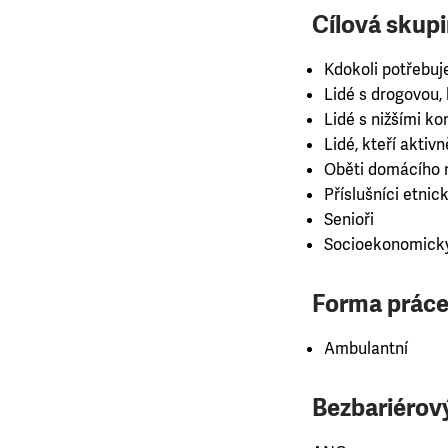
Cílová skupi
Kdokoli potřebuj
Lidé s drogovou, k
Lidé s nižšími 
Lidé, kteří aktiv
Oběti domácího n
Příslušníci etnick
Senioři
Socioekonomicky
Forma práce
Ambulantní
Bezbariérový