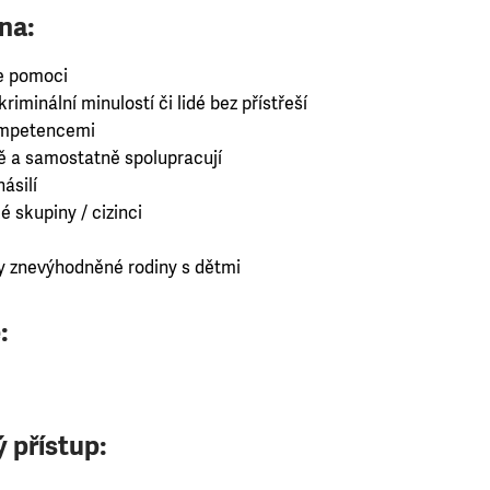
na:
e pomoci
riminální minulostí či lidé bez přístřeší
kompetencemi
ně a samostatně spolupracují
ásilí
é skupiny / cizinci
 znevýhodněné rodiny s dětmi
:
 přístup: