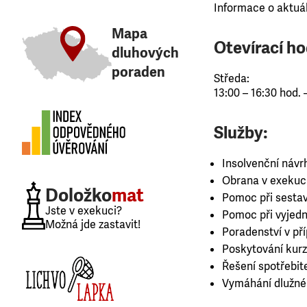
Informace o aktuá
Mapa
Otevírací ho
dluhových
poraden
Středa:
13:00 – 16:30 hod.
Služby:
Insolvenční návr
Obrana v exekuc
Doložko
mat
Pomoc při sestav
Jste v exekuci?
Pomoc při vyjedná
Možná jde zastavit!
Poradenství v př
Poskytování kurz
Řešení spotřebit
Vymáhání dlužné