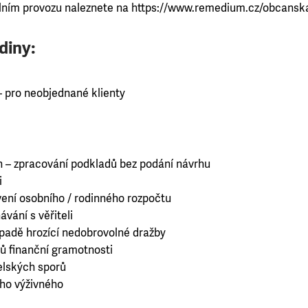
lním provozu naleznete na https://www.remedium.cz/obcans
diny:
 – pro neobjednané klienty
h – zpracování podkladů bez podání návrhu
i
ení osobního / rodinného rozpočtu
vání s věřiteli
ípadě hrozící nedobrovolné dražby
ů finanční gramotnosti
elských sporů
ho výživného