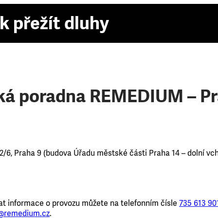
k přežít dluhy
á poradna REMEDIUM – Pr
72/6, Praha 9 (budova Úřadu městské části Praha 14 – dolní vcho
at informace o provozu můžete na telefonním čísle
735 613 90
@remedium.cz
.