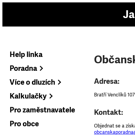
Ja
Help linka
Občansk
Poradna
Adresa:
Více o dluzích
Kalkulačky
Bratří Venclíků 10
Pro zaměstnavatele
Kontakt:
Pro obce
Objednat se a získ
obcanskaporadna