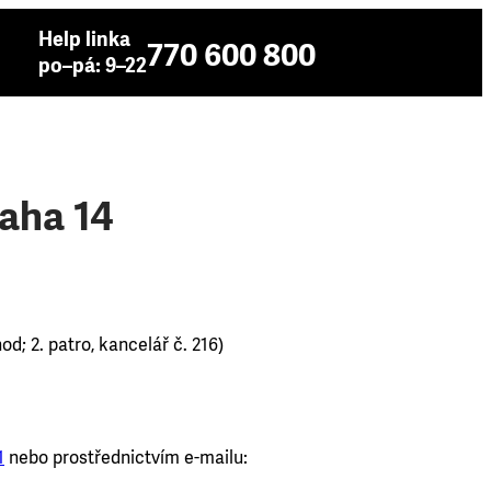
Help linka
770 600 800
po–pá: 9–22
aha 14
d; 2. patro, kancelář č. 216)
1
nebo prostřednictvím e-mailu: