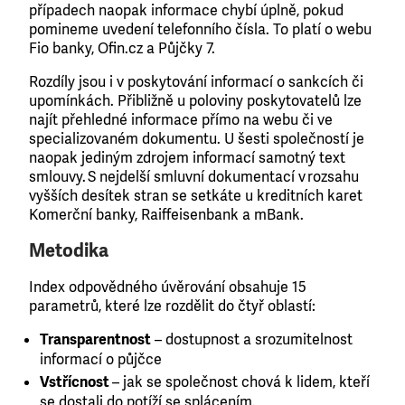
případech naopak informace chybí úplně, pokud
pomineme uvedení telefonního čísla. To platí o webu
Fio banky, Ofin.cz a Půjčky 7.
Rozdíly jsou i v poskytování informací o sankcích či
upomínkách. Přibližně u poloviny poskytovatelů lze
najít přehledné informace přímo na webu či ve
specializovaném dokumentu. U šesti společností je
naopak jediným zdrojem informací samotný text
smlouvy. S nejdelší smluvní dokumentací v rozsahu
vyšších desítek stran se setkáte u kreditních karet
Komerční banky, Raiffeisenbank a mBank.
Metodika
Index odpovědného úvěrování obsahuje 15
parametrů, které lze rozdělit do čtyř oblastí:
Transparentnost
– dostupnost a srozumitelnost
informací o půjčce
Vstřícnost
– jak se společnost chová k lidem, kteří
se dostali do potíží se splácením.