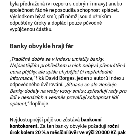
byla předražená (v rozporu s dobrými mravy) anebo
společnost řádně neposoudila schopnost splácet.
Výsledkem bývá smír, při němž jsou dlužníkům
odpuštěny úroky a doplácí pouze původně
vypůjčenou částku.
Banky obvykle hrají fér
„Tradičně dobře se v Indexu umístily banky.
Nejčastějším prohřeškem u nich nebývá přemrštěná
cena půjčky, ale spíše chybějící či nepřehledné
informace,“
říká David Borges, jeden z autorů Indexu
odpovědného úvěrování.
„Situace se ale zlepšuje.
Banky dodaly na weby vzory smluv, zpřesňují rady pro
lidi v nesnázích a vesměs prověřují schopnost lidí
splácet,“
doplňuje.
Nejdostupnější půjčkou zůstává
bankovní
kontokorent
. Za ten banky obvykle požadují
roční
úrok kolem 20 % a měsíční úvěr ve výši 20 000 Kč pak