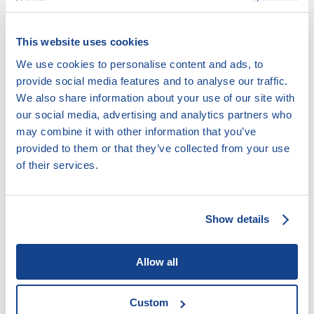
často v rozporu s dobrými mravy a tudíž neplatné
.
Lidé jsou v takových případech často povinní vrátit
pouze vypůjčenou částku.
„V současné době řešíme
This website uses cookies
stovky podobných případů, kdy věřitelé z řad
nebankovních společností lidem vrací peníze
We use cookies to personalise content and ads, to
splacené nad rámec výše původní půjčky,“
upřesňuje
provide social media features and to analyse our traffic.
vedoucí našeho dluhového poradenství Daniel Hůle
We also share information about your use of our site with
a doporučuje lidem, kterým byly naúčtovány vysoké
our social media, advertising and analytics partners who
úroky, aby se na nás obrátili.
may combine it with other information that you’ve
provided to them or that they’ve collected from your use
Půjčka může být neplatná také v případě, že
of their services.
poskytovatel dostatečně neposoudí schopnost
dlužníka splácet. To znamená, že věřitel neověřil
příjmy, spokojil se se zjevně podhodnocenými
životními náklady nebo ignoroval, že žadatel o půjčku
Show details
má již řadu dalších úvěrů.
Allow all
Custom