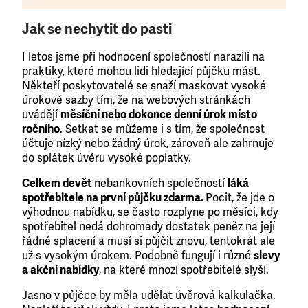
Jak se nechytit do pasti
I letos jsme při hodnocení společností narazili na
praktiky, které mohou lidi hledající půjčku mást.
Někteří poskytovatelé se snaží maskovat vysoké
úrokové sazby tím, že na webových stránkách
uvádějí
měsíční nebo dokonce denní úrok místo
ročního
. Setkat se můžeme i s tím, že společnost
účtuje nízký nebo žádný úrok, zároveň ale zahrnuje
do splátek úvěru vysoké poplatky.
Celkem devět
nebankovních společností
l
áká
spotřebitele na první půjčku zdarma.
Pocit, že jde o
výhodnou nabídku, se často rozplyne po měsíci, kdy
spotřebitel nedá dohromady dostatek peněz na její
řádné splacení a musí si půjčit znovu, tentokrát ale
už s vysokým úrokem. Podobně fungují i různé
slevy
a akční nabídky
, na které mnozí spotřebitelé slyší.
Jasno v půjčce by měla udělat úvěrová kalkulačka.