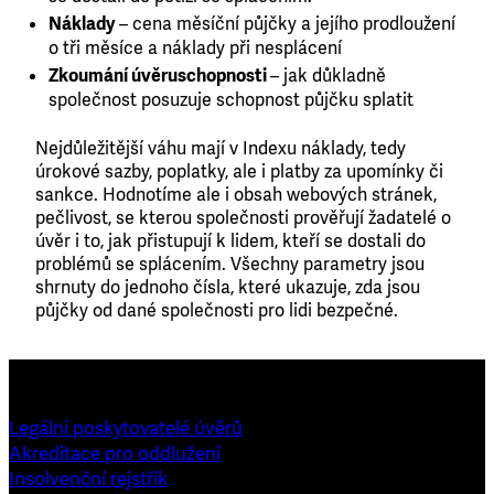
Náklady
– cena měsíční půjčky a jejího prodloužení
o tři měsíce a náklady při nesplácení
Zkoumání úvěruschopnosti
– jak důkladně
společnost posuzuje schopnost půjčku splatit
Nejdůležitější váhu mají v Indexu náklady, tedy
úrokové sazby, poplatky, ale i platby za upomínky či
sankce. Hodnotíme ale i obsah webových stránek,
pečlivost, se kterou společnosti prověřují žadatelé o
úvěr i to, jak přistupují k lidem, kteří se dostali do
problémů se splácením. Všechny parametry jsou
shrnuty do jednoho čísla, které ukazuje, zda jsou
půjčky od dané společnosti pro lidi bezpečné.
Legální poskytovatelé úvěrů
Akreditace pro oddlužení
Insolvenční rejstřík