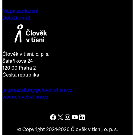
Mapa zadlužení
Doložkomat
Člověk v tísni, o. p. s.
Šafaříkova 24
120 00 Praha 2
Česká republika
jakprezitdluhy@clovekvtisni.cz
www.clovekvtisni.cz
Člověk v tísni na Facebooku
Člověk v tísni na platformě X
Člověk v tísni na Instagramu
Člověk v tísni na YouTube
Člověk v tísni na LinkedInu
© Copyright 2024-2026 Člověk v tísni, o. p. s.