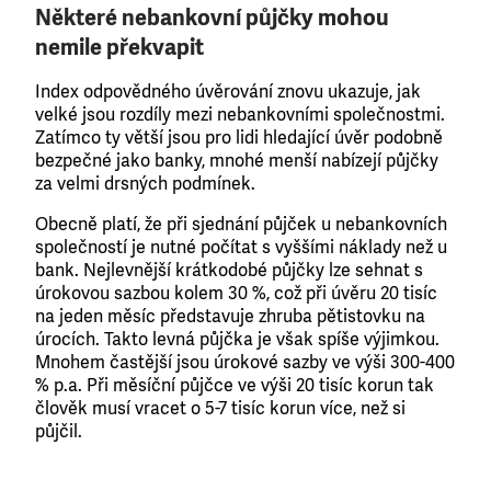
Některé nebankovní půjčky mohou
nemile překvapit
Index odpovědného úvěrování znovu ukazuje, jak
velké jsou rozdíly mezi nebankovními společnostmi.
Zatímco ty větší jsou pro lidi hledající úvěr podobně
bezpečné jako banky, mnohé menší nabízejí půjčky
za velmi drsných podmínek.
Obecně platí, že při sjednání půjček u nebankovních
společností je nutné počítat s vyššími náklady než u
bank. Nejlevnější krátkodobé půjčky lze sehnat s
úrokovou sazbou kolem 30 %, což při úvěru 20 tisíc
na jeden měsíc představuje zhruba pětistovku na
úrocích. Takto levná půjčka je však spíše výjimkou.
Mnohem častější jsou úrokové sazby ve výši 300-400
% p.a. Při měsíční půjčce ve výši 20 tisíc korun tak
člověk musí vracet o 5-7 tisíc korun více, než si
půjčil.