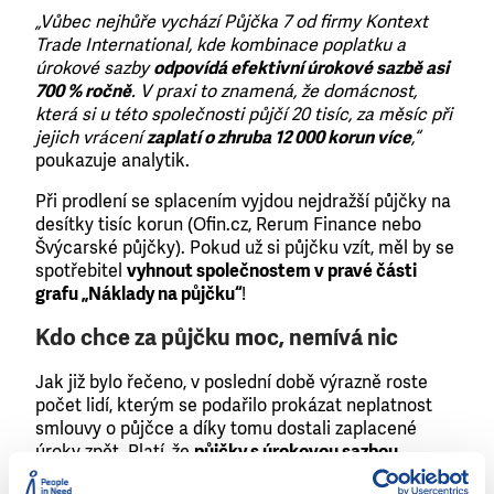
„Vůbec nejhůře vychází Půjčka 7 od firmy Kontext
Trade International, kde kombinace poplatku a
úrokové sazby
odpovídá efektivní úrokové sazbě asi
700 % ročně
. V praxi to znamená, že domácnost,
která si u této společnosti půjčí 20 tisíc, za měsíc při
jejich vrácení
zaplatí o zhruba 12 000 korun více
,“
poukazuje analytik.
Při prodlení se splacením vyjdou nejdražší půjčky na
desítky tisíc korun (Ofin.cz, Rerum Finance nebo
Švýcarské půjčky). Pokud už si půjčku vzít, měl by se
spotřebitel
vyhnout společnostem v pravé části
grafu „Náklady na půjčku“
!
Kdo chce za půjčku moc, nemívá nic
Jak již bylo řečeno, v poslední době výrazně roste
počet lidí, kterým se podařilo prokázat neplatnost
smlouvy o půjčce a díky tomu dostali zaplacené
úroky zpět. Platí, že
půjčky s úrokovou sazbou
převyšující cca 60 % ročně jsou dle českých soudů