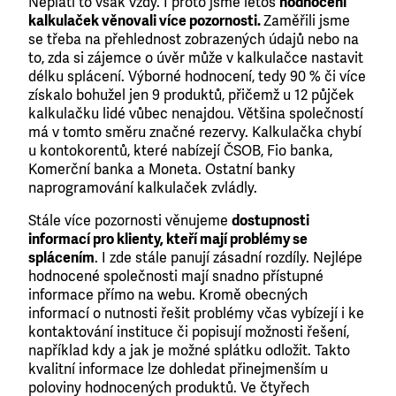
Neplatí to však vždy. I proto jsme letos
hodnocení
kalkulaček věnovali více pozornosti.
Zaměřili jsme
se třeba na přehlednost zobrazených údajů nebo na
to, zda si zájemce o úvěr může v kalkulačce nastavit
délku splácení. Výborné hodnocení, tedy 90 % či více
získalo bohužel jen 9 produktů, přičemž u 12 půjček
kalkulačku lidé vůbec nenajdou. Většina společností
má v tomto směru značné rezervy. Kalkulačka chybí
u kontokorentů, které nabízejí ČSOB, Fio banka,
Komerční banka a Moneta. Ostatní banky
naprogramování kalkulaček zvládly.
Stále více pozornosti věnujeme
dostupnosti
informací pro klienty, kteří mají problémy se
splácením
. I zde stále panují zásadní rozdíly. Nejlépe
hodnocené společnosti mají snadno přístupné
informace přímo na webu. Kromě obecných
informací o nutnosti řešit problémy včas vybízejí i ke
kontaktování instituce či popisují možnosti řešení,
například kdy a jak je možné splátku odložit. Takto
kvalitní informace lze dohledat přinejmenším u
poloviny hodnocených produktů. Ve čtyřech