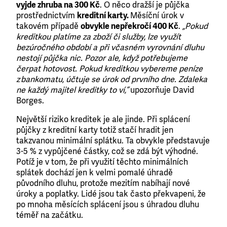
vyjde zhruba na 300 Kč
. O něco dražší je půjčka
prostřednictvím
kreditní karty.
Měsíční úrok v
takovém případě
obvykle nepřekročí 400 Kč
.
„Pokud
kreditkou platíme za zboží či služby, lze využít
bezúročného období a při včasném vyrovnání dluhu
nestojí půjčka nic. Pozor ale, když potřebujeme
čerpat hotovost. Pokud kreditkou vybereme peníze
z bankomatu, účtuje se úrok od prvního dne. Zdaleka
ne každý majitel kreditky to ví,“
upozorňuje David
Borges.
Největší riziko kreditek je ale jinde. Při splácení
půjčky z kreditní karty totiž stačí hradit jen
takzvanou minimální splátku. Ta obvykle představuje
3-5 % z vypůjčené částky, což se zdá být výhodné.
Potíž je v tom, že při využití těchto minimálních
splátek dochází jen k velmi pomalé úhradě
původního dluhu, protože mezitím nabíhají nové
úroky a poplatky. Lidé jsou tak často překvapeni, že
po mnoha měsících splácení jsou s úhradou dluhu
téměř na začátku.