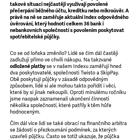
takové situaci nejčastěji využívají povolené
přečerpání běžného účtu, kreditku nebo mikroúvěr. A
právě na ně se zaměřuje aktuální Index odpovědného
úvěrování, který hodnotí celkem 36 bank i
nebankovních společností s povolením poskytovat
spotřebitelské půjčky.
Co se od loňska změnilo? Lidé se čím dál častěji
zadlužují přímo ve chvíli nákupu. Na takzvané
odložené platby
se v našem Indexu zaměřují hned
dva poskytovatelé, společnosti Twisto a SkipPay.
Obě poskytují půjčky v zásadě odpovědným
způsobem, lidé si ale mohou takto pořídit i věci,
které by si jinak nekoupili. Oproti minulému ročníku
jsme naopak zaznamenali ukončení činnosti
několika společností, které patřily k těm hůře
hodnoceným.
Čím dál více lidí se také obrací na finančního arbitra
se žádostí o přezkoumání podmínek, za kterých
uzavřeli půjčku. Často se totiž ukazuje, že půjčka