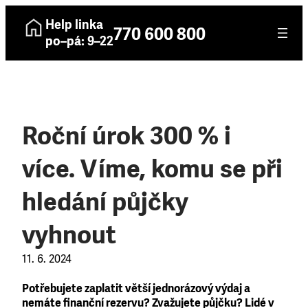
Help linka
770 600 800
po–pá: 9–22
Roční úrok 300 % i
více. Víme, komu se při
hledání půjčky
vyhnout
11. 6. 2024
Potřebujete zaplatit větší jednorázový výdaj a
nemáte finanční rezervu? Zvažujete půjčku? Lidé v